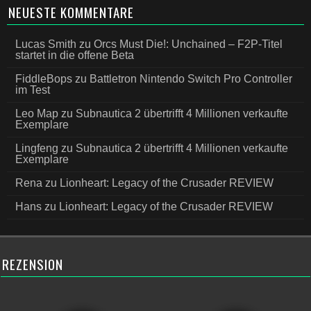
NEUESTE KOMMENTARE
Lucas Smith
zu
Orcs Must Die!: Unchained – F2P-Titel
startet in die offene Beta
FiddleBops
zu
Battletron Nintendo Switch Pro Controller
im Test
Leo Map
zu
Subnautica 2 übertrifft 4 Millionen verkaufte
Exemplare
Lingfeng
zu
Subnautica 2 übertrifft 4 Millionen verkaufte
Exemplare
Rena
zu
Lionheart: Legacy of the Crusader REVIEW
Hans
zu
Lionheart: Legacy of the Crusader REVIEW
REZENSION