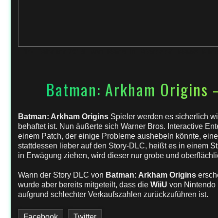
10. Februar 2014
von
Rena
in
Microsoft
,
News
,
Nin
Batman: Arkham Origins –
Batman: Arkham Origins
Spieler werden es sicherlich wi
behaftet ist. Nun äußerte sich Warner Bros. Interactive En
einem Patch, der einige Probleme aushebeln könnte, eine
stattdessen lieber auf den Story-DLC, heißt es in einem
St
in Erwägung ziehen, wird dieser nur grobe und oberflächl
Wann der Story DLC von
Batman: Arkham Origins
ersche
wurde aber bereits mitgeteilt, dass die
WiiU
von Nintendo 
aufgrund schlechter Verkaufszahlen zurückzuführen ist.
Facebook
Twitter