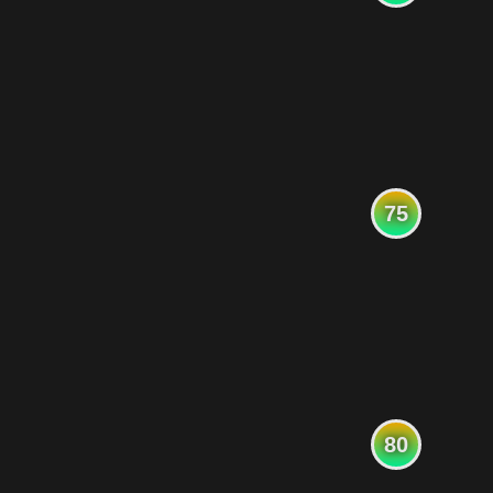
75
80