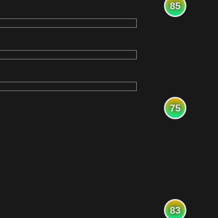
85
75
83