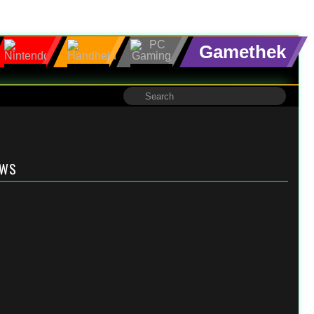
Gamethek
EWS