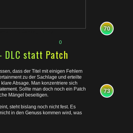
70
tendo
,
PC Gaming
,
Sony
0
 DLC statt Patch
ssen, dass der Titel mit einigen Fehlern
tertainment zu der Sachlage und erteilte
 klare Absage. Man konzentriere sich
atement
. Sollte man doch noch ein Patch
73
iche Mängel beseitigen.
int, steht bislang noch nicht fest. Es
nicht in den
Genuss
kommen wird, was