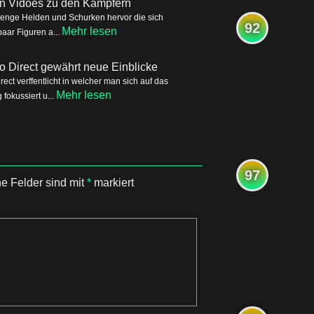
ren Vidoes zu den Kämpfern
Menge Helden und Schurken hervor die sich
92
Mehr lesen
aar Figuren a...
o Direct gewährt neue Einblicke
ct verffentlicht in welcher man sich auf das
Mehr lesen
okussiert u...
97
he Felder sind mit
*
markiert