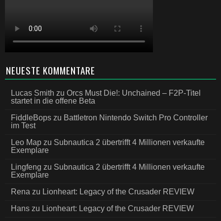
NEUESTE KOMMENTARE
Lucas Smith
zu
Orcs Must Die!: Unchained – F2P-Titel
startet in die offene Beta
FiddleBops
zu
Battletron Nintendo Switch Pro Controller
im Test
Leo Map
zu
Subnautica 2 übertrifft 4 Millionen verkaufte
Exemplare
Lingfeng
zu
Subnautica 2 übertrifft 4 Millionen verkaufte
Exemplare
Rena
zu
Lionheart: Legacy of the Crusader REVIEW
Hans
zu
Lionheart: Legacy of the Crusader REVIEW