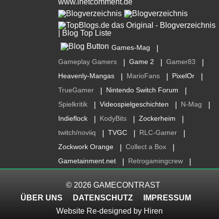
Games-Mag
|
Gameplay Gamers
Game 2
Gamer83
|
|
|
Heavenly-Mangas
MarioFans
PixelOr
|
|
|
TrueGamer
Nintendo Switch Forum
|
|
Spielkritik
Videospielgeschichten
N-Mag
|
|
|
Indieflock
KodyBits
Zockerheim
|
|
|
twitch/noviiq
TVGC
RLC-Gamer
|
|
|
Zockwork Orange
Collect a Box
|
|
Gametainment.net
Retrogamingcrew
|
|
© 2026
GAMECONTRAST
ÜBER UNS
DATENSCHUTZ
IMPRESSUM
Website Re-designed by
Hiren