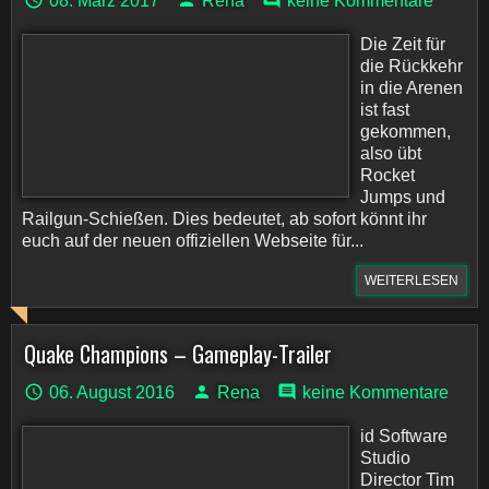
08. März 2017
Rena
keine Kommentare
Die Zeit für
die Rückkehr
in die Arenen
ist fast
gekommen,
also übt
Rocket
Jumps und
Railgun-Schießen. Dies bedeutet, ab sofort könnt ihr
euch auf der neuen offiziellen Webseite für...
WEITERLESEN
Quake Champions – Gameplay-Trailer
06. August 2016
Rena
keine Kommentare
id Software
Studio
Director Tim