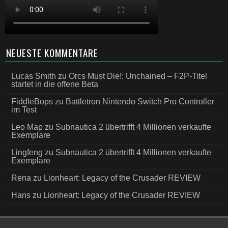
NEUESTE KOMMENTARE
Lucas Smith
zu
Orcs Must Die!: Unchained – F2P-Titel
startet in die offene Beta
FiddleBops
zu
Battletron Nintendo Switch Pro Controller
im Test
Leo Map
zu
Subnautica 2 übertrifft 4 Millionen verkaufte
Exemplare
Lingfeng
zu
Subnautica 2 übertrifft 4 Millionen verkaufte
Exemplare
Rena
zu
Lionheart: Legacy of the Crusader REVIEW
Hans
zu
Lionheart: Legacy of the Crusader REVIEW