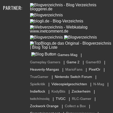
PARTNER:
Games-Mag
|
Gameplay Gamers
Game 2
Gamer83
|
|
|
Heavenly-Mangas
MarioFans
PixelOr
|
|
|
TrueGamer
Nintendo Switch Forum
|
|
Spielkritik
Videospielgeschichten
N-Mag
|
|
|
Indieflock
KodyBits
Zockerheim
|
|
|
twitch/noviiq
TVGC
RLC-Gamer
|
|
|
Zockwork Orange
Collect a Box
|
|