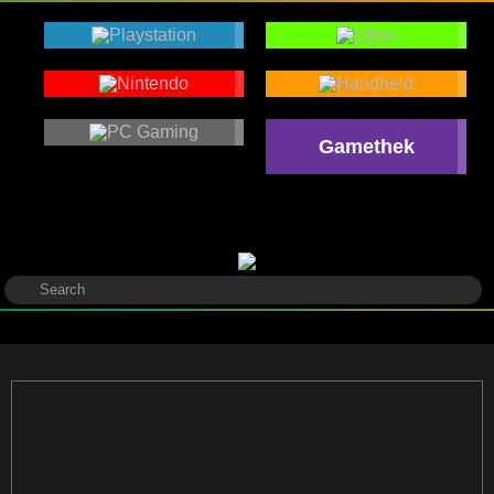
Gamethek