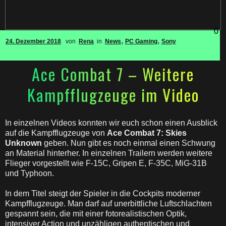
0
,
,
24. Dezember 2018
von
Rena
in
News
PC Gaming
Sony
Ace Combat 7 – Weitere
Kampfflugzeuge im Video
In einzelnen Videos konnten wir euch schon einen Ausblick
auf die Kampfflugzeuge von
Ace Combat 7: Skies
Unknown
geben. Nun gibt es noch einmal einen Schwung
an Material hinterher. In einzelnen Trailern werden weitere
Flieger vorgestellt wie F-15C, Gripen E, F-35C, MiG-31B
und Typhoon.
In dem Titel steigt der Spieler in die Cockpits moderner
Kampfflugzeuge. Man darf auf unerbittliche Luftschlachten
gespannt sein, die mit einer fotorealistischen Optik,
intensiver Action und unzähligen authentischen und