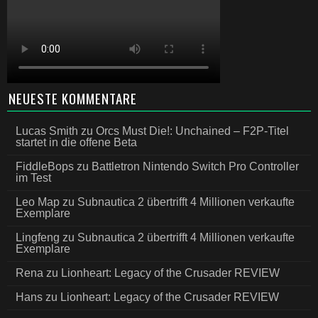
NEUESTE KOMMENTARE
Lucas Smith
zu
Orcs Must Die!: Unchained – F2P-Titel
startet in die offene Beta
FiddleBops
zu
Battletron Nintendo Switch Pro Controller
im Test
Leo Map
zu
Subnautica 2 übertrifft 4 Millionen verkaufte
Exemplare
Lingfeng
zu
Subnautica 2 übertrifft 4 Millionen verkaufte
Exemplare
Rena
zu
Lionheart: Legacy of the Crusader REVIEW
Hans
zu
Lionheart: Legacy of the Crusader REVIEW