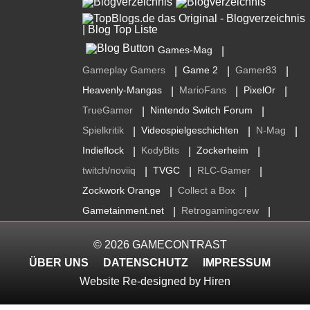
Games-Mag
|
Gameplay Gamers
Game 2
Gamer83
|
|
|
Heavenly-Mangas
MarioFans
PixelOr
|
|
|
TrueGamer
Nintendo Switch Forum
|
|
Spielkritik
Videospielgeschichten
N-Mag
|
|
|
Indieflock
KodyBits
Zockerheim
|
|
|
twitch/noviiq
TVGC
RLC-Gamer
|
|
|
Zockwork Orange
Collect a Box
|
|
Gametainment.net
Retrogamingcrew
|
|
© 2026
GAMECONTRAST
ÜBER UNS
DATENSCHUTZ
IMPRESSUM
Website Re-designed by
Hiren