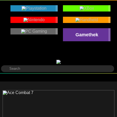
Gamethek