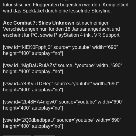
futuristischen Fluggeräten begeistern werden. Komplettiert
wird das Spektakel durch eine fesselnde Storyline.
Ace Combat 7: Skies Unknown
ist nach einigen
Verschiebungen nun für den 18 Januar angedacht und
erscheint für PC, sowie PlayStation 4 inkl. VR Support.
[vsw id=“kIEK0Fpphj0″ source=“youtube“ width=“690″
height=“400″ autoplay=“no“]
[vsw id=“MgBaURuiAZs“ source=“youtube“ width=“690″
height=“400″ autoplay=“no“]
[vsw id=“e0KviiTDHeg“ source=“youtube“ width=“690″
height=“400″ autoplay=“no“]
[vsw id=“2b48HA4mgw0″ source=“youtube“ width=“690″
height=“400″ autoplay=“no“]
[vsw id=“2Q0dbedbpaU“ source=“youtube“ width=“690″
height=“400″ autoplay=“no“]