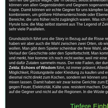
dem wir die ganze Magie, die Tri besitzt, selbst anwenden
können von allen Gegenständen und Gegnern sogenannte
Kopie. Damit können wir echte Gegner für uns kämpfen l
kombinieren, um größere Höhenunterschiede oder Ebene
Bereiche, die uns früher nicht zugänglich waren. Was ich 
Hyrule bzw. die Map selbst stammt aus The Legend of Zelda
sehr viele Parallelen.
Grundsätzlich führt uns die Story in Bezug auf die Risse re
haben wir aber auch die Wahl zwischen zwei Orten, ob wir
wollen. Man gibt dem Spieler scheinbar die freie Wahl, a
Verlauf der Geschichte oder den Spielfortschritt. Man komm
und merkt, hier komme ich noch nicht weiter, weil mir ein
und dafür Zutaten sammeln muss. Der rote Faden, der du
Zelda: Echoes of Wisdom
führt, ist immer präsent. Aller
Möglichkeit, Rüstungsteile oder Kleidung zu kaufen und 
diesmal nicht direkt zum Kochen, sondern wir können un
mixen lassen. Damit haben wir zwar keine Gerichte zum E
gegen Feuer, Elektrizität, Kälte usw. resistent machen. Das
auf die Gegner und nicht auf die Regionen. In die Wüste 
Tiefere Einbl