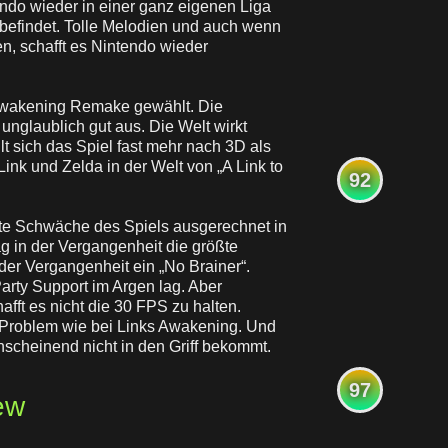
ndo wieder in einer ganz eigenen Liga
befindet. Tolle Melodien und auch wenn
n, schafft es Nintendo wieder
s Awakening Remake gewählt. Die
 unglaublich gut aus. Die Welt wirkt
hlt sich das Spiel fast mehr nach 3D als
nk und Zelda in der Welt von „A Link to
92
ößte Schwäche des Spiels ausgerechnet in
ag in der Vergangenheit die größte
der Vergangenheit ein „No Brainer“.
arty Support im Argen lag. Aber
fft es nicht die 30 FPS zu halten.
e Problem wie bei Links Awakening. Und
scheinend nicht in den Griff bekommt.
97
ew