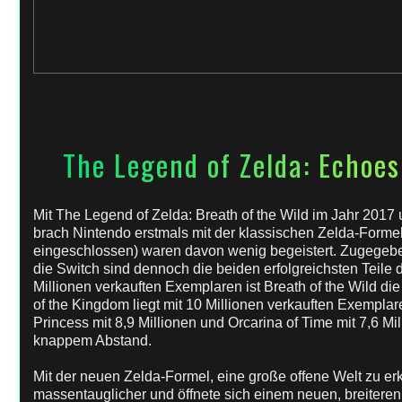
8. Oktober 2024
von
Gerrit
in
NSW
,
Reviews
The Legend of Zelda: Echoe
Mit The Legend of Zelda: Breath of the Wild im Jahr 2017
brach Nintendo erstmals mit der klassischen Zelda-Forme
eingeschlossen) waren davon wenig begeistert. Zugegeben
die Switch sind dennoch die beiden erfolgreichsten Teile 
Millionen verkauften Exemplaren ist Breath of the Wild d
of the Kingdom liegt mit 10 Millionen verkauften Exemplare
Princess mit 8,9 Millionen und Orcarina of Time mit 7,6 M
knappem Abstand.
Mit der neuen Zelda-Formel, eine große offene Welt zu er
massentauglicher und öffnete sich einem neuen, breitere