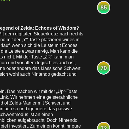
85
egend of Zelda: Echoes of Wisdom
?
Mit dem digitalen Steuerkreuz nach rechts
d mit der „Y“-Taste platzieren wir es in
rlauf, wenn sich die Leiste mit Echoes
h die Leiste etwas nervig. Man kann die
as nicht. Mit der Taste „ZR“ kann man
n und vor allem logisch es auch ist,
70
ine oder andere das klassische Schwert
sich wohl auch Nintendo gedacht und
n. Das machen wir mit der „Up“-Taste
Link. Wir nehmen eine geisterähnliche
nd of Zelda-Manier mit Schwert und
einfach so und ignoriere das passive
 Schwertmodus ist an einen
nblicken aufgebraucht. Doch Nintendo
piel investiert. Zum einen könnt ihr eure
73