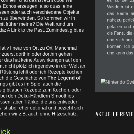
 können. Und das ist echt cool! Wir
es so bei Z
 Echos erzeugen, also quasi eine
Wisdom ist e
assen oder auch verschiedene Objekte
das Beste au
n zu überwinden. So kommen wir in
nahezu perfek
mit früher meine? Die Welt rund um
gefallen und 
: A Link to the Past. Zumindest gibt es
die Fans, di
und sich am 
können. Ich p
lativ linear von Ort zu Ort. Manchmal
und kann das
 zuerst dorthin oder dorthin gehen
ber das hat keine Auswirkungen auf den
t nicht plötzlich irgendwo in der Welt an
e Rüstung fehlt oder ich Rezepte kochen
rch die Geschichte von
The Legend of
dings gibt es im Spiel auch die
es gibt auch Rezepte zum Kochen, oder
s bei den Deku-Händlern Smoothies
ssen, aber Tränke, die uns entweder
 ist aber eher optional und bezieht sich
AKTUELLE REVI
gehen wir z.B. auch ohne Hitzeschutz.
ick