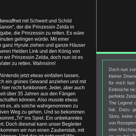
 bewaffnet mit Schwert und Schild
non“, der die Prinzessin Zelda in
fgabe, die Prinzessin zu retten. Es wäre
nuten gelingen würde. Mit einer
ch ganz Hyrule ziehen und ganze Häuser
seren Helden Link und den König von
en wir Prinzessin Zelda, doch nun ist es
Vater zu retten. Wahnsinn!
Doch nun zum 
Nintendo jetzt etwas einfallen lassen,
kleiner Down
fach ein grünes Gewand anziehen und mit
für mich fas
ier nicht funktioniert. Jeder, aber auch
Einbrüche nic
seit über 35 Jahren aus den Fängen
perfekte Zeld
 schaffen können. Also musste etwas
The Legend o
dient es, als solche wahrgenommen zu
hat. Dazu ge
rnativen Weg zu gehen. Und so bekommen
Story, keine
 kommt „Tri“ ins Spiel. Ein unbekanntes
von Rezepten 
rt. Doch diesmal kann unser Begleiter
eine Mischun
bekommen wir nun einen Zauberstab, mit