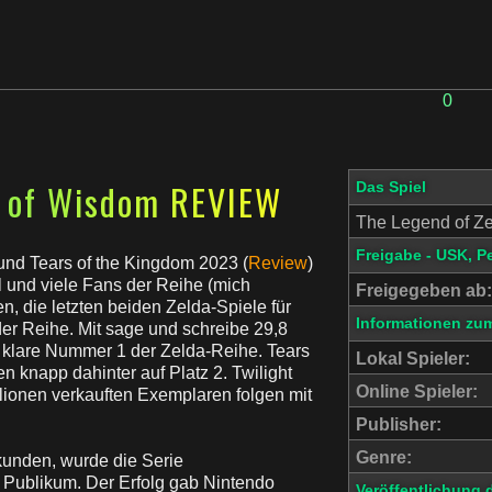
0
s of Wisdom REVIEW
Das Spiel
The Legend of Z
Freigabe - USK, P
 und Tears of the Kingdom 2023 (
Review
)
l und viele Fans der Reihe (mich
Freigegeben ab:
, die letzten beiden Zelda-Spiele für
Informationen zum
der Reihe. Mit sage und schreibe 29,8
ie klare Nummer 1 der Zelda-Reihe. Tears
Lokal Spieler:
n knapp dahinter auf Platz 2. Twilight
Online Spieler:
illionen verkauften Exemplaren folgen mit
Publisher:
Genre:
kunden, wurde die Serie
n Publikum. Der Erfolg gab Nintendo
Veröffentlichung 