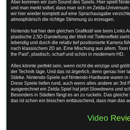
Aber kommen wir zum Sound des Spiels. Hier spielt Ninte
und man merkt sofort, dass man sich im Zelda-Universum 
wir hier wieder komplett auf eine Sprachausgabe verzichte
atmosphärisch die richtige Stimmung zu erzeugen.
Nintendo hat hier den gleichen Grafikstil wie beim Link
plastische 2,5D-Darstellung der Welt mit Tiefeneffekt sieht
lebendig und durch die relativ tief positionierte Kamera fü
nach klassischem 2D an. Eine Mischung aus allem. Toon Li
the Past“, plastisch, scharf und schön in modernem HD.
Alles könnte perfekt sein, wenn nicht die einzige und gr
der Technik läge. Und das ist ärgerlich, denn genau hier l
Stärke. Nintendo-Spiele auf Nintendo-Hardware waren in 
Diese Spiele liefen rund, auch wenn alles andere an 3rd P
ausgerechnet ein Zelda Spiel hat jetzt Slowdowns und scha
Besonders in Städten fängt es an zu ruckeln. Das gleich
das ist schon ein bisschen enttäuschend, dass man das an
Video Revi