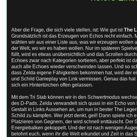
Aber die Frage, die sich viele stellen, ist: Wie gut ist
The L
Grundsätzlich ist das Erzeugen von Echos recht einfach. 
wählen wir aus einer Liste aus, was wir erzeugen wollen un
der Welt, wo wir es haben wollen. Nur im späteren Spielve
füllt, wird es etwas unübersichtlich und das Scrollen durc
Echoes zwar nach Kategorien sortieren, aber perfekt ist d
auch alle Echoes wieder verschwinden lassen. Und so schö
dass Zelda eigene Fähigkeiten bekommen hat, wird der e
und Schild Gameplay von Link vermissen. Genau das hat 
sich ein Hintertürchen offen gelassen.
Mit dem Tri Stab können wir in den Schwertmodus wechsel
des D-Pads. Zelda verwandelt sich quasi in ein Echo von 
Gestalt in Links Aussehen an, um nun in bester The Lege
Schild zu kämpfen. Wer jetzt denkt, geil! Dann spiele ich 
Platzieren von Gegnern, der wird schnell enttäuscht. Der
Energiebalken gekoppelt. Und der ist nach wenigen Auge
belohnt euch, wenn ihr die Welt erkundet und Zeit in das S