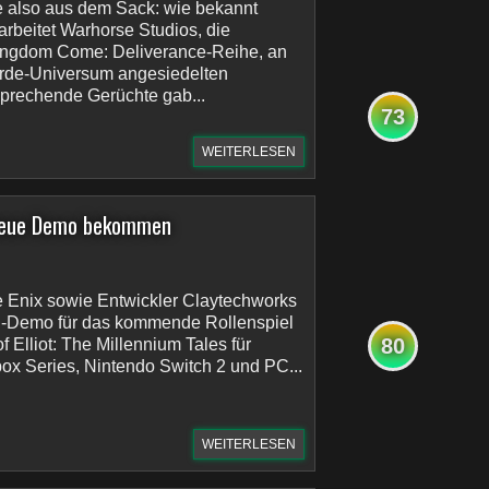
tze also aus dem Sack: wie bekannt
rbeitet Warhorse Studios, die
Kingdom Come: Deliverance-Reihe, an
erde-Universum angesiedelten
sprechende Gerüchte gab...
73
WEITERLESEN
e neue Demo bekommen
 Enix sowie Entwickler Claytechworks
g-Demo für das kommende Rollenspiel
80
 Elliot: The Millennium Tales für
box Series, Nintendo Switch 2 und PC...
WEITERLESEN