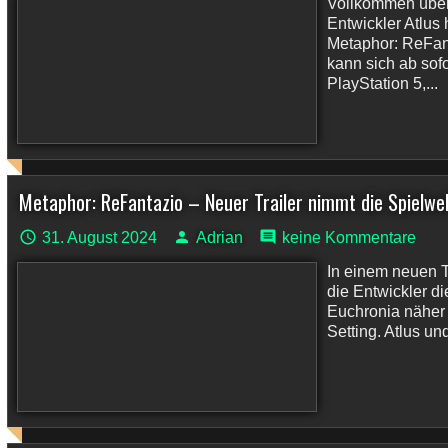
Vollkommen über
Entwickler Atlus
Metaphor: ReFanta
kann sich ab sofo
PlayStation 5,...
Metaphor: ReFantazio – Neuer Trailer nimmt die Spielwelt
31. August 2024
Adrian
keine Kommentare
In einem neuen T
die Entwickler d
Euchronia näher 
Setting. Atlus un