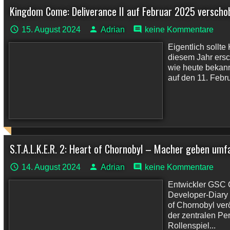
Kingdom Come: Deliverance II auf Februar 2025 verscho
15. August 2024
Adrian
keine Kommentare
Eigentlich sollt
diesem Jahr ersc
wie heute bekann
auf den 11. Febr
S.T.A.L.K.E.R. 2: Heart of Chornobyl – Macher geben umfa
14. August 2024
Adrian
keine Kommentare
Entwickler GSC 
Developer-Diary 
of Chornobyl ver
der zentralen Pe
Rollenspiel...