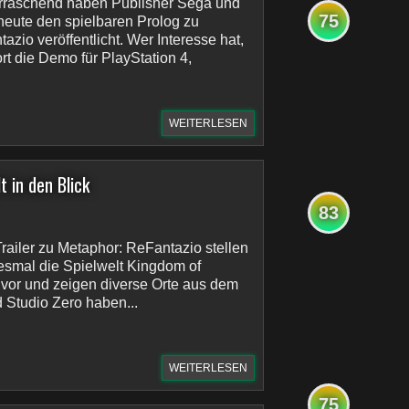
raschend haben Publisher Sega und
75
 heute den spielbaren Prolog zu
zio veröffentlicht. Wer Interesse hat,
rt die Demo für PlayStation 4,
WEITERLESEN
 in den Blick
83
railer zu Metaphor: ReFantazio stellen
iesmal die Spielwelt Kingdom of
vor und zeigen diverse Orte aus dem
d Studio Zero haben...
WEITERLESEN
75