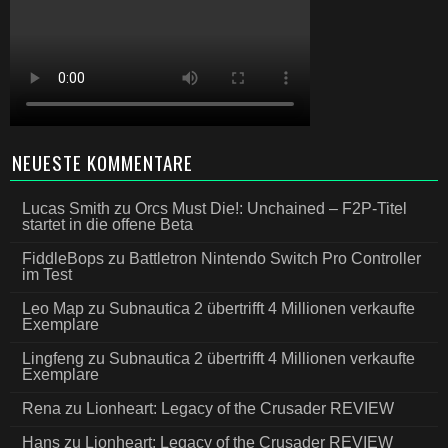
NEUESTE KOMMENTARE
Lucas Smith
zu
Orcs Must Die!: Unchained – F2P-Titel
startet in die offene Beta
FiddleBops
zu
Battletron Nintendo Switch Pro Controller
im Test
Leo Map
zu
Subnautica 2 übertrifft 4 Millionen verkaufte
Exemplare
Lingfeng
zu
Subnautica 2 übertrifft 4 Millionen verkaufte
Exemplare
Rena
zu
Lionheart: Legacy of the Crusader REVIEW
Hans
zu
Lionheart: Legacy of the Crusader REVIEW