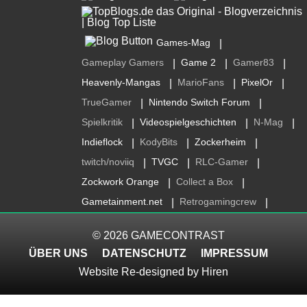
Games-Mag
|
Gameplay Gamers
Game 2
Gamer83
|
|
|
Heavenly-Mangas
MarioFans
PixelOr
|
|
|
TrueGamer
Nintendo Switch Forum
|
|
Spielkritik
Videospielgeschichten
N-Mag
|
|
|
Indieflock
KodyBits
Zockerheim
|
|
|
twitch/noviiq
TVGC
RLC-Gamer
|
|
|
Zockwork Orange
Collect a Box
|
|
Gametainment.net
Retrogamingcrew
|
|
© 2026
GAMECONTRAST
ÜBER UNS
DATENSCHUTZ
IMPRESSUM
Website Re-designed by
Hiren