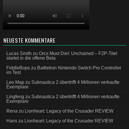
NEUESTE KOMMENTARE
Lucas Smith
zu
Orcs Must Die!: Unchained – F2P-Titel
startet in die offene Beta
FiddleBops
zu
Battletron Nintendo Switch Pro Controller
im Test
Leo Map
zu
Subnautica 2 übertrifft 4 Millionen verkaufte
Exemplare
Lingfeng
zu
Subnautica 2 übertrifft 4 Millionen verkaufte
Exemplare
Rena
zu
Lionheart: Legacy of the Crusader REVIEW
Hans
zu
Lionheart: Legacy of the Crusader REVIEW