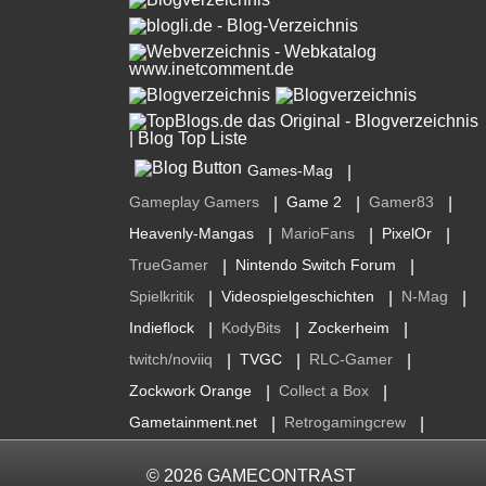
Games-Mag
|
Gameplay Gamers
Game 2
Gamer83
|
|
|
Heavenly-Mangas
MarioFans
PixelOr
|
|
|
TrueGamer
Nintendo Switch Forum
|
|
Spielkritik
Videospielgeschichten
N-Mag
|
|
|
Indieflock
KodyBits
Zockerheim
|
|
|
twitch/noviiq
TVGC
RLC-Gamer
|
|
|
Zockwork Orange
Collect a Box
|
|
Gametainment.net
Retrogamingcrew
|
|
© 2026
GAMECONTRAST