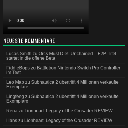
NEUESTE KOMMENTARE
Lucas Smith
zu
Orcs Must Die!: Unchained – F2P-Titel
startet in die offene Beta
FiddleBops
zu
Battletron Nintendo Switch Pro Controller
im Test
Leo Map
zu
Subnautica 2 übertrifft 4 Millionen verkaufte
Exemplare
Lingfeng
zu
Subnautica 2 übertrifft 4 Millionen verkaufte
Exemplare
Rena
zu
Lionheart: Legacy of the Crusader REVIEW
Hans
zu
Lionheart: Legacy of the Crusader REVIEW