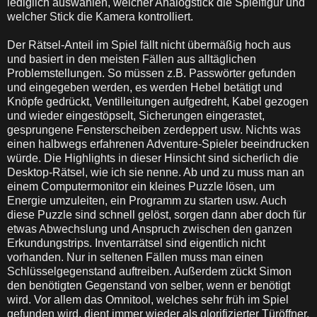
lediglich auswählen, welcher Analogstick die Spielfigur und
welcher Stick die Kamera kontrolliert.
Der Rätsel-Anteil im Spiel fällt nicht übermäßig hoch aus
und basiert in den meisten Fällen aus alltäglichen
Problemstellungen. So müssen z.B. Passwörter gefunden
und eingegeben werden, es werden Hebel betätigt und
Knöpfe gedrückt, Ventilleitungen aufgedreht, Kabel gezogen
und wieder eingestöpselt, Sicherungen eingerastet,
gesprungene Fensterscheiben zerdeppert usw. Nichts was
einen halbwegs erfahrenen Adventure-Spieler beeindrucken
würde. Die Highlights in dieser Hinsicht sind sicherlich die
Desktop-Rätsel, wie ich sie nenne. Ab und zu muss man an
einem Computermonitor ein kleines Puzzle lösen, um
Energie umzuleiten, ein Programm zu starten usw. Auch
diese Puzzle sind schnell gelöst, sorgen dann aber doch für
etwas Abwechslung und Anspruch zwischen den ganzen
Erkundungstrips. Inventarrätsel sind eigentlich nicht
vorhanden. Nur in seltenen Fällen muss man einen
Schlüsselgegenstand auftreiben. Außerdem zückt Simon
den benötigten Gegenstand von selber, wenn er benötigt
wird. Vor allem das Omnitool, welches sehr früh im Spiel
gefunden wird, dient immer wieder als glorifizierter Türöffner.