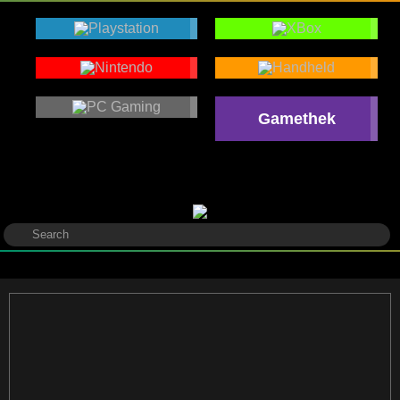
Gamethek