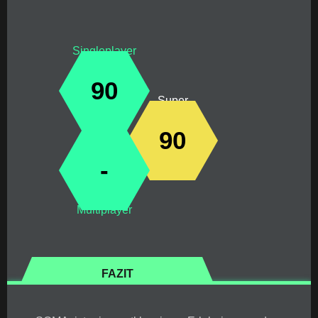
Singleplayer
90
Super
90
-
Multiplayer
FAZIT