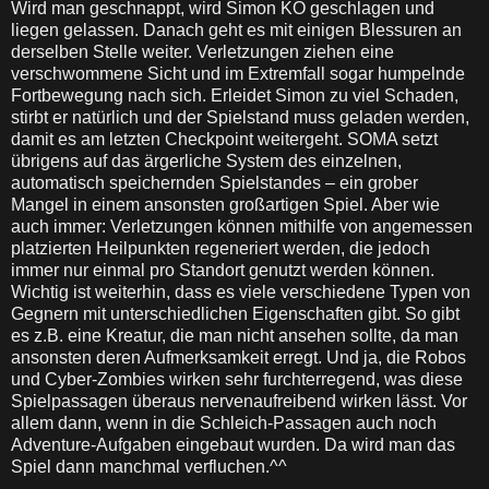
Wird man geschnappt, wird Simon KO geschlagen und
liegen gelassen. Danach geht es mit einigen Blessuren an
derselben Stelle weiter. Verletzungen ziehen eine
verschwommene Sicht und im Extremfall sogar humpelnde
Fortbewegung nach sich. Erleidet Simon zu viel Schaden,
stirbt er natürlich und der Spielstand muss geladen werden,
damit es am letzten Checkpoint weitergeht. SOMA setzt
übrigens auf das ärgerliche System des einzelnen,
automatisch speichernden Spielstandes – ein grober
Mangel in einem ansonsten großartigen Spiel. Aber wie
auch immer: Verletzungen können mithilfe von angemessen
platzierten Heilpunkten regeneriert werden, die jedoch
immer nur einmal pro Standort genutzt werden können.
Wichtig ist weiterhin, dass es viele verschiedene Typen von
Gegnern mit unterschiedlichen Eigenschaften gibt. So gibt
es z.B. eine Kreatur, die man nicht ansehen sollte, da man
ansonsten deren Aufmerksamkeit erregt. Und ja, die Robos
und Cyber-Zombies wirken sehr furchterregend, was diese
Spielpassagen überaus nervenaufreibend wirken lässt. Vor
allem dann, wenn in die Schleich-Passagen auch noch
Adventure-Aufgaben eingebaut wurden. Da wird man das
Spiel dann manchmal verfluchen.^^