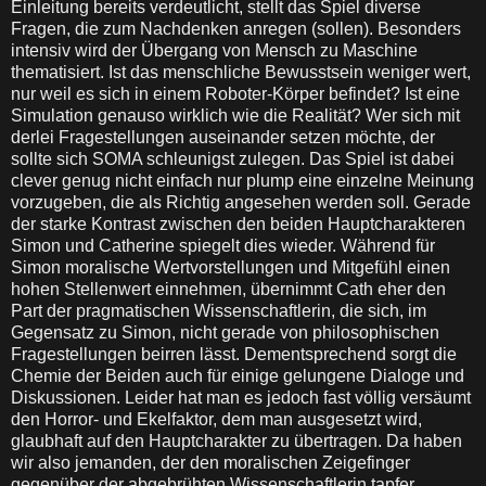
Einleitung bereits verdeutlicht, stellt das Spiel diverse
Fragen, die zum Nachdenken anregen (sollen). Besonders
intensiv wird der Übergang von Mensch zu Maschine
thematisiert. Ist das menschliche Bewusstsein weniger wert,
nur weil es sich in einem Roboter-Körper befindet? Ist eine
Simulation genauso wirklich wie die Realität? Wer sich mit
derlei Fragestellungen auseinander setzen möchte, der
sollte sich SOMA schleunigst zulegen. Das Spiel ist dabei
clever genug nicht einfach nur plump eine einzelne Meinung
vorzugeben, die als Richtig angesehen werden soll. Gerade
der starke Kontrast zwischen den beiden Hauptcharakteren
Simon und Catherine spiegelt dies wieder. Während für
Simon moralische Wertvorstellungen und Mitgefühl einen
hohen Stellenwert einnehmen, übernimmt Cath eher den
Part der pragmatischen Wissenschaftlerin, die sich, im
Gegensatz zu Simon, nicht gerade von philosophischen
Fragestellungen beirren lässt. Dementsprechend sorgt die
Chemie der Beiden auch für einige gelungene Dialoge und
Diskussionen. Leider hat man es jedoch fast völlig versäumt
den Horror- und Ekelfaktor, dem man ausgesetzt wird,
glaubhaft auf den Hauptcharakter zu übertragen. Da haben
wir also jemanden, der den moralischen Zeigefinger
gegenüber der abgebrühten Wissenschaftlerin tapfer