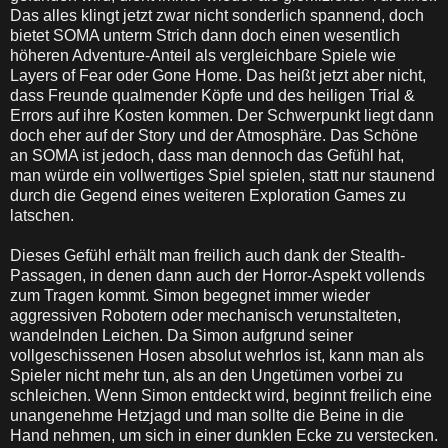
Das alles klingt jetzt zwar nicht sonderlich spannend, doch
bietet SOMA unterm Strich dann doch einen wesentlich
höheren Adventure-Anteil als vergleichbare Spiele wie
Layers of Fear oder Gone Home. Das heißt jetzt aber nicht,
dass Freunde qualmender Köpfe und des heiligen Trial &
Errors auf ihre Kosten kommen. Der Schwerpunkt liegt dann
doch eher auf der Story und der Atmosphäre. Das Schöne
an SOMA ist jedoch, dass man dennoch das Gefühl hat,
man würde ein vollwertiges Spiel spielen, statt nur staunend
durch die Gegend eines weiteren Exploration Games zu
latschen.
Dieses Gefühl erhält man freilich auch dank der Stealth-
Passagen, in denen dann auch der Horror-Aspekt vollends
zum Tragen kommt. Simon begegnet immer wieder
aggressiven Robotern oder mechanisch verunstalteten,
wandelnden Leichen. Da Simon aufgrund seiner
vollgeschissenen Hosen absolut wehrlos ist, kann man als
Spieler nicht mehr tun, als an den Ungetümen vorbei zu
schleichen. Wenn Simon entdeckt wird, beginnt freilich eine
unangenehme Hetzjagd und man sollte die Beine in die
Hand nehmen, um sich in einer dunklen Ecke zu verstecken.