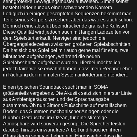
sehr groteske Bewegungsmuster aufweisen. Simon selbst
besteht leider nur aus einer schwebenden Kamera.
Lediglich in einigen gescripteten Sequenzen bekommt man
Teile seines Körpers zu sehen, aber das war es auch schon.
Dennoch eine absolut beeindruckende grafische Kulisse!
Diese Qualität wird jedoch auch mit langen Ladezeiten vor
dem Spielstart erkauft. Nerviger sind jedoch die
Übergangsladezeiten zwischen größeren Spielabschnitten.
Da hat sich das Spiel bei mir auch gerne mal für eins, zwei
Minütchen aufgehangen, während die neuen
Spielabschnitte aufgebaut wurden. Hierbei möchte ich
jedoch fairerweise erwähnt haben, dass mein Rechner eher
in Richtung der minimalen Systemanforderungen tendiert.
Einen typischen Soundtrack sucht man in SOMA
größtenteils vergebens. Die Akustik setzt sich in erster Linie
aus Ambientgeräuschen und der Sprachausgabe
zusammen. Ob nun Simons Fußschritte auf metallischem
Boden, das Summen mechanischer Anlagen oder die
Blubber-Geräusche im Ozean, für eine stimmige
Atmosphäre wird souverän gesorgt. Die Sprecher leisten
darüber hinaus einwandfreie Arbeit und hauchen ihren
Charakteren sehr viel Leben ein. Ehrensache, dass die