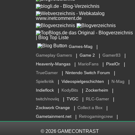
Games-Mag
|
Gameplay Gamers
Game 2
Gamer83
|
|
|
Heavenly-Mangas
MarioFans
PixelOr
|
|
|
TrueGamer
Nintendo Switch Forum
|
|
Spielkritik
Videospielgeschichten
N-Mag
|
|
|
Indieflock
KodyBits
Zockerheim
|
|
|
twitch/noviiq
TVGC
RLC-Gamer
|
|
|
Zockwork Orange
Collect a Box
|
|
Gametainment.net
Retrogamingcrew
|
|
© 2026
GAMECONTRAST