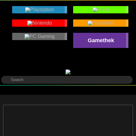
Gamethek