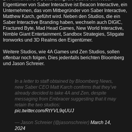
Eigentümer von Saber Interactive ist Beacon Interactive, ein
Unternehmen, das vom Mitbegründer von Saber Interactive,
Matthew Karch, geführt wird. Neben den Studios, die ein
Saber Interactive Branding haben, wechseln auch DIGIC,
Fractured Byte, Mad Head Games, New World Interactive,
Nimble Giant Entertainment, Sandbox Strategies, Slipgate
Ironworks und 3D Realms den Eigentümer.
Weitere Studios, wie 4A Games und Zen Studios, sollen
offenbar noch folgen. Dies jedenfalls berichten Bloomberg
und Jason Schreier.
In a letter to staff obtained by Bloomberg News,
new Saber CEO Matt Karch confirms that they’ve
already decided to take 4A and Zen, despite
messaging from Embracer suggesting that it may
retain the two studios:
pic.twitter.com/RtYVL9qUUJ
— Jason Schreier (@jasonschreier)
March 14,
2024