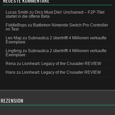
NEUESTE KOMMENTARE
Lucas Smith
zu
Orcs Must Die!: Unchained – F2P-Titel
startet in die offene Beta
FiddleBops
zu
Battletron Nintendo Switch Pro Controller
im Test
Leo Map
zu
Subnautica 2 übertrifft 4 Millionen verkaufte
Exemplare
Lingfeng
zu
Subnautica 2 übertrifft 4 Millionen verkaufte
Exemplare
Rena
zu
Lionheart: Legacy of the Crusader REVIEW
Hans
zu
Lionheart: Legacy of the Crusader REVIEW
REZENSION