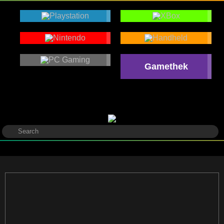
Gamethek