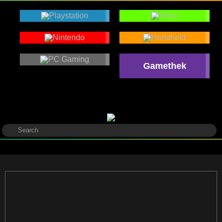
Gamethek