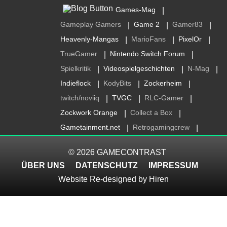
Games-Mag
|
Gameplay Gamers
Game 2
Gamer83
|
|
|
Heavenly-Mangas
MarioFans
PixelOr
|
|
|
TrueGamer
Nintendo Switch Forum
|
|
Spielkritik
Videospielgeschichten
N-Mag
|
|
|
Indieflock
KodyBits
Zockerheim
|
|
|
twitch/noviiq
TVGC
RLC-Gamer
|
|
|
Zockwork Orange
Collect a Box
|
|
Gametainment.net
Retrogamingcrew
|
|
© 2026
GAMECONTRAST
ÜBER UNS
DATENSCHUTZ
IMPRESSUM
Website Re-designed by
Hiren