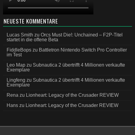
NEUESTE KOMMENTARE
Lucas Smith
zu
Orcs Must Die!: Unchained – F2P-Titel
startet in die offene Beta
FiddleBops
zu
Battletron Nintendo Switch Pro Controller
im Test
Leo Map
zu
Subnautica 2 übertrifft 4 Millionen verkaufte
Exemplare
Lingfeng
zu
Subnautica 2 übertrifft 4 Millionen verkaufte
Exemplare
Rena
zu
Lionheart: Legacy of the Crusader REVIEW
Hans
zu
Lionheart: Legacy of the Crusader REVIEW