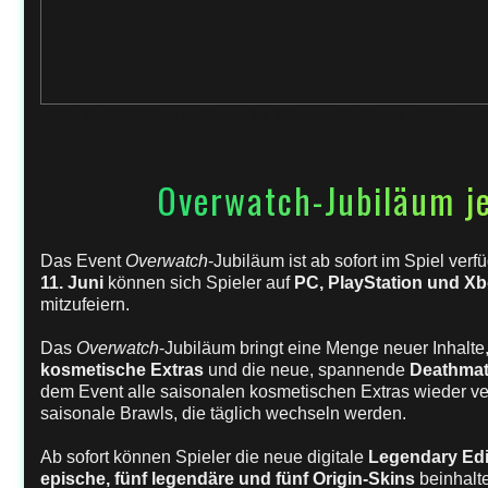
23. Mai 2018
von
Rena
in
Microsoft
,
News
,
PC Gami
Overwatch-Jubiläum je
Das Event
Overwatch
-Jubiläum ist ab sofort im Spiel verf
11. Juni
können sich Spieler auf
PC, PlayStation und X
mitzufeiern.
Das
Overwatch
-Jubiläum bringt eine Menge neuer Inhalte
kosmetische Extras
und die neue, spannende
Deathmat
dem Event alle saisonalen kosmetischen Extras wieder v
saisonale Brawls, die täglich wechseln werden.
Ab sofort können Spieler die neue digitale
Legendary Edi
epische, fünf legendäre und fünf Origin-Skins
beinhalte