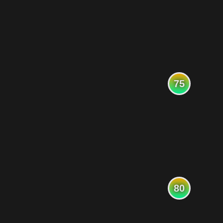
75
80