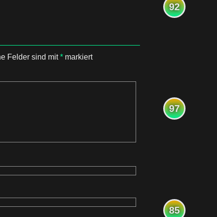
92
he Felder sind mit
*
markiert
97
85