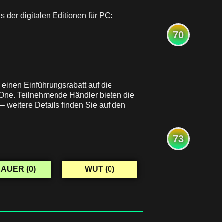
s der digitalen Editionen für PC:
70
einen Einführungsrabatt auf die
x One. Teilnehmende Händler bieten die
– weitere Details finden Sie auf den
73
AUER (
0
)
WUT (
0
)