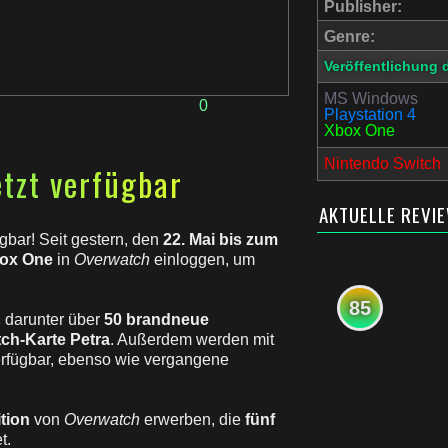
Publisher:
Genre:
Veröffentlichung 
MS Windows
0
ng
,
Sony
Playstation 4
Xbox One
Nintendo Switch
tzt verfügbar
AKTUELLE REVI
ügbar! Seit gestern, den
22. Mai bis zum
box One
in
Overwatch
einloggen, um
85
, darunter über
50 brandneue
ch-Karte Petra
. Außerdem werden mit
erfügbar, ebenso wie vergangene
tion
von
Overwatch
erwerben, die
fünf
t.