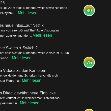
026
s Juli 2026 fr die Nintendo Switch sowie Nintendo
80
Mehr lesen
it Rhythm P...
s neue Infos...auf Netflix
ease von strongGrand Theft Auto VIstrong im
Mehr lesen
tionen zum kommenden...
der Switch & Switch 2
nnt dass sich die Nintendo Switch 2 bis zum 30 Juni
Mehr lesen
tendo ...
75
ren Vidoes zu den Kämpfern
Menge Helden und Schurken hervor die sich
Mehr lesen
aar Figuren a...
o Direct gewährt neue Einblicke
ct verffentlicht in welcher man sich auf das
Mehr lesen
okussiert u...