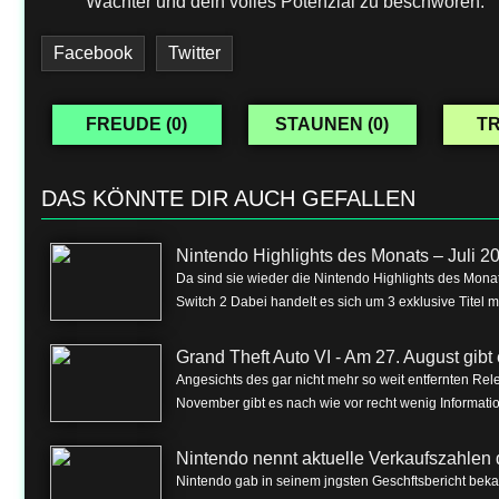
Wächter und dein volles Potenzial zu beschwören.
Facebook
Twitter
FREUDE (
0
)
STAUNEN (
0
)
TR
DAS KÖNNTE DIR AUCH GEFALLEN
Nintendo Highlights des Monats – Juli 2
Da sind sie wieder die Nintendo Highlights des Monat
Switch 2 Dabei handelt es sich um 3 exklusive Titel m
Grand Theft Auto VI - Am 27. August gibt e
Angesichts des gar nicht mehr so weit entfernten Rel
November gibt es nach wie vor recht wenig Informa
Nintendo nennt aktuelle Verkaufszahlen 
Nintendo gab in seinem jngsten Geschftsbericht beka