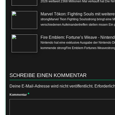
2026 weltweit 2368 Millionen Mal verkauft hat Die Nin
Marvel Tōkon: Fighting Souls mit weite
strongMarvel Tkon Fighting Soulsstrong bringt eine 
verschiedenen Aufeinandertreffen stellen mssen Ein p
Fire Emblem: Fortune’s Weave - Nintend
Nintendo hat eine exklusive Ausgabe der Nintendo Dire
kommende strongFire Emblem Fortunes Weavestrong f
SCHREIBE EINEN KOMMENTAR
Deine E-Mail-Adresse wird nicht veröffentlicht.
Erforderlic
*
Kommentar