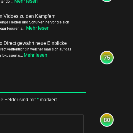
Mehr lesen
tendo ...
ren Vidoes zu den Kämpfern
Menge Helden und Schurken hervor die sich
Mehr lesen
aar Figuren a...
o Direct gewährt neue Einblicke
ct verffentlicht in welcher man sich auf das
Mehr lesen
okussiert u...
75
he Felder sind mit
*
markiert
80