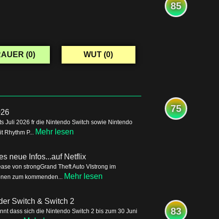
85
AUER (
0
)
WUT (
0
)
75
026
s Juli 2026 fr die Nintendo Switch sowie Nintendo
Mehr lesen
it Rhythm P...
s neue Infos...auf Netflix
ease von strongGrand Theft Auto VIstrong im
Mehr lesen
tionen zum kommenden...
der Switch & Switch 2
83
nnt dass sich die Nintendo Switch 2 bis zum 30 Juni