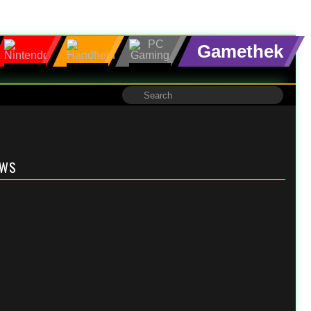
Gamethek
EWS