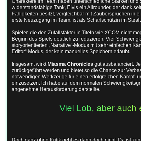
Charaktere im Team haben unterschiedliche Stärken und 
widerstandsfähige Tank, Elvis ein Allrounder, der dank 
Fähigkeiten besitzt, vergleichbar mit Zaubersprüchen in e
erste Neuzugang im Team, ist als Scharfschützin im Steal
Spieler, die den Zufallsfaktor in Titeln wie XCOM nicht m
Beginn des Spiels deutlich zu reduzieren. Vier Schwierig
storyorientierten „Narrative“-Modus mit sehr einfachen 
Editor“-Modus, der kein manuelles Speichern erlaubt.
Insgesamt wirkt
Miasma Chronicles
gut ausbalanciert. J
zurückgeführt werden und bietet so die Chance zur Verbes
notwendigen Werkzeuge für einen erfolgreichen Kampf, und 
einzusetzen. Ich habe auf dem normalen Schwierigkeitsgra
angenehme Herausforderung darstellte.
Viel Lob, aber auch 
Doch ganz ohne Kritik geht es dann doch nicht. Da ist 