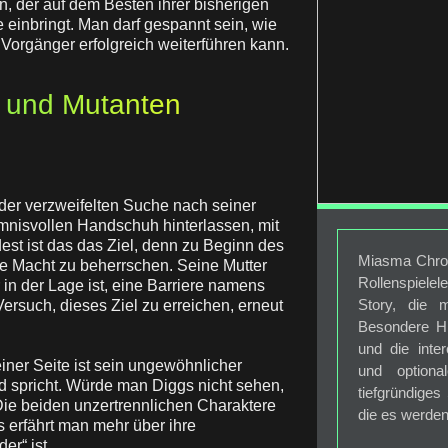
n, der auf dem Besten ihrer bisherigen
 einbringt. Man darf gespannt sein, wie
 Vorgänger erfolgreich weiterführen kann.
n und Mutanten
der verzweifelten Suche nach seiner
mnisvollen Handschuh hinterlassen, mit
st ist das das Ziel, denn zu Beginn des
Miasma Chroni
che Macht zu beherrschen. Seine Mutter
Rollenspiel
 in der Lage ist, eine Barriere namens
Story, die 
ersuch, dieses Ziel zu erreichen, erneut
Besondere Hi
und die inte
seiner Seite ist sein ungewöhnlicher
und optiona
d spricht. Würde man Diggs nicht sehen,
tiefgründiges
Die beiden unzertrennlichen Charaktere
die es werden
 erfährt man mehr über ihre
r“ ist.