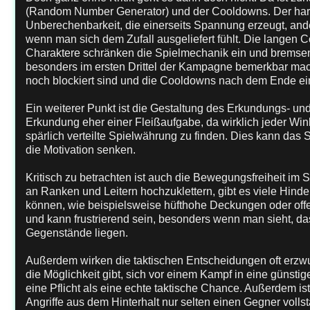
(Random Number Generator) und der Cooldowns. Der hart
Unberechenbarkeit, die einerseits Spannung erzeugt, ande
wenn man sich dem Zufall ausgeliefert fühlt. Die langen 
Charaktere schränken die Spielmechanik ein und bremsen
besonders im ersten Drittel der Kampagne bemerkbar mac
noch blockiert sind und die Cooldowns nach dem Ende ein
Ein weiterer Punkt ist die Gestaltung des Erkundungs- und T
Erkundung eher einer Fleißaufgabe, da wirklich jeder Wi
spärlich verteilte Spielwährung zu finden. Dies kann d
die Motivation senken.
Kritisch zu betrachten ist auch die Bewegungsfreiheit im S
an Ranken und Leitern hochzuklettern, gibt es viele Hind
können, wie beispielsweise hüfthohe Deckungen oder offe
und kann frustrierend sein, besonders wenn man sieht, da
Gegenstände liegen.
Außerdem wirken die taktischen Entscheidungen oft erz
die Möglichkeit gibt, sich vor einem Kampf in eine günstige
eine Pflicht als eine echte taktische Chance. Außerdem is
Angriffe aus dem Hinterhalt nur selten einen Gegner voll