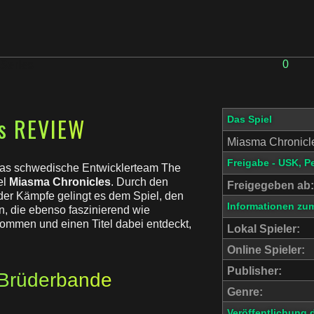
0
Series
s REVIEW
Das Spiel
Miasma Chronicl
Freigabe - USK, P
das schwedische Entwicklerteam The
el
Miasma Chronicles
. Durch den
Freigegeben ab:
er Kämpfe gelingt es dem Spiel, den
Informationen zum
en, die ebenso faszinierend wie
nommen und einen Titel dabei entdeckt,
Lokal Spieler:
Online Spieler:
Publisher:
 Brüderbande
Genre:
Veröffentlichung 