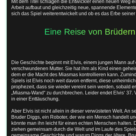
Mit dem Titel schlagen die Entwickler einen neuen Weg ei
Arbeit aufbaut und gleichzeitig neue, spannende Elemente
sich das Spiel weiterentwickelt und ob es das Erbe seiner
Eine Reise von Brüder
Die Geschichte beginnt mit Elvis, einem jungen Mann auf 
verschwundenen Mutter. Sie hat ihm als Kind einen gehei
dem er die Macht des Miasmas kontrollieren kann. Zuminde
Spiels ist Elvis noch weit davon entfernt, diese unheimli
prophezeit, dass sie wieder vereint sein werden, sobald er
„Miasma-Wand“ zu durchbrechen. Leider endet Elvis‘ 37. V
in einer Enttäuschung.
Aber Elvis ist nicht allein in dieser verwüsteten Welt. An 
Bruder Diggs, ein Roboter, der wie ein Mensch handelt un
könnte man ihn leicht für einen echten Menschen halten. 
ziehen gemeinsam durch die Welt und im Laufe des Spiels
gemeinsame Geschichte und warum Diggs der ältere „Brude