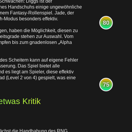
Schwächen: Diggs ist der
seines Handschuhs einige ungewöhnliche
inem Fantasy-Rollenspiel. Jade, der
th-Modus besonders effektiv.
80
ögen, haben die Möglichkeit, diesen zu
keitsgrade stehen zur Auswahl. Vom
Kämpfen bis zum gnadenlosen „Alpha
edes Scheitern kann auf eigene Fehler
serung. Das Spiel bietet alle
es liegt am Spieler, diese effektiv
d (Level 2 von 4) gespielt, was eine
75
etwas Kritik
zunächst die Handhabung des RNG