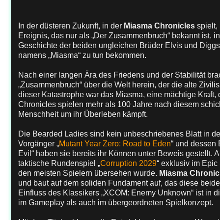
In der düsteren Zukunft, in der
Miasma Chronicles
spielt,
Ereignis, das nur als „Der Zusammenbruch“ bekannt ist, in
Geschichte der beiden ungleichen Brüder Elvis und Diggs,
namens „Miasma“ zu tun bekommen.
Nach einer langen Ära des Friedens und der Stabilität bra
„Zusammenbruch“ über die Welt herein, der die alte Zivilisa
dieser Katastrophe war das Miasma, eine mächtige Kraft, 
Chronicles spielen mehr als 100 Jahre nach diesem schick
Menschheit um ihr Überleben kämpft.
Die Bearded Ladies sind kein unbeschriebenes Blatt in de
Vorgänger „
Mutant Year Zero: Road to Eden
“ und dessen 
Evil“ haben sie bereits ihr Können unter Beweis gestellt
taktische Rundenspiel „
Corruption 2029
“ exklusiv im Epic
den meisten Spielern übersehen wurde.
Miasma Chronic
und baut auf dem soliden Fundament auf, das diese beide
Einfluss des Klassikers „XCOM: Enemy Unknown“ ist in di
im Gameplay als auch im übergeordneten Spielkonzept.