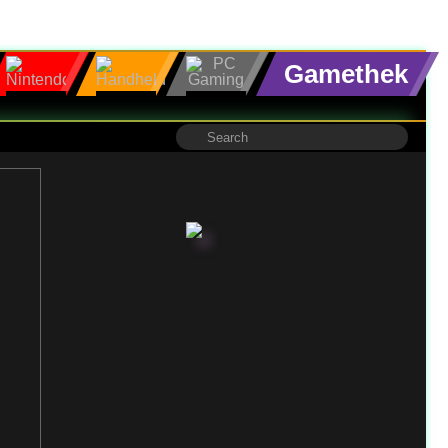
Gamethek