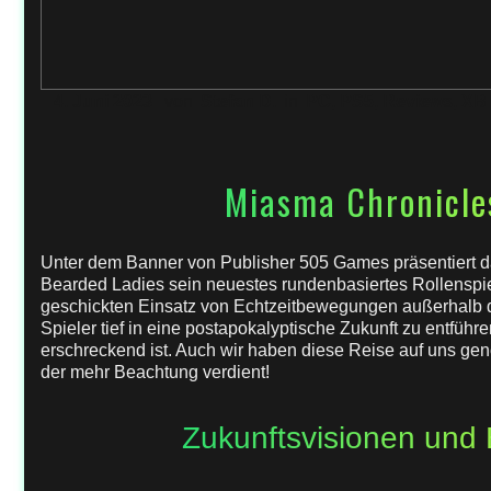
4. Juni 2023
von
Stefan D.
in
PC
,
PS5
,
Reviews
,
XB 
Miasma Chronicle
Unter dem Banner von Publisher 505 Games präsentiert 
Bearded Ladies sein neuestes rundenbasiertes Rollenspi
geschickten Einsatz von Echtzeitbewegungen außerhalb d
Spieler tief in eine postapokalyptische Zukunft zu entführ
erschreckend ist. Auch wir haben diese Reise auf uns ge
der mehr Beachtung verdient!
Zukunftsvisionen und