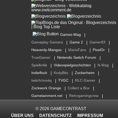
Games-Mag
|
Gameplay Gamers
Game 2
Gamer83
|
|
|
Heavenly-Mangas
MarioFans
PixelOr
|
|
|
TrueGamer
Nintendo Switch Forum
|
|
Spielkritik
Videospielgeschichten
N-Mag
|
|
|
Indieflock
KodyBits
Zockerheim
|
|
|
twitch/noviiq
TVGC
RLC-Gamer
|
|
|
Zockwork Orange
Collect a Box
|
|
Gametainment.net
Retrogamingcrew
|
|
© 2026
GAMECONTRAST
ÜBER UNS
DATENSCHUTZ
IMPRESSUM