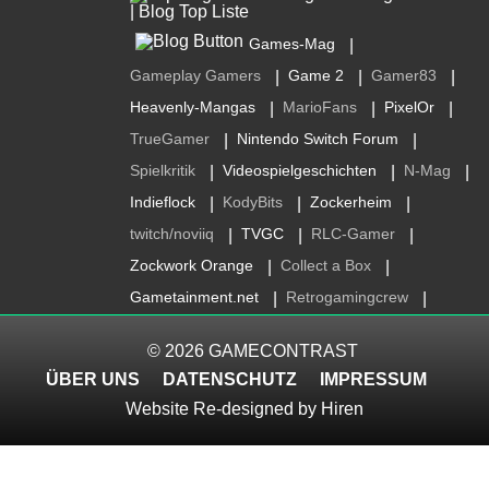
Games-Mag
|
Gameplay Gamers
Game 2
Gamer83
|
|
|
Heavenly-Mangas
MarioFans
PixelOr
|
|
|
TrueGamer
Nintendo Switch Forum
|
|
Spielkritik
Videospielgeschichten
N-Mag
|
|
|
Indieflock
KodyBits
Zockerheim
|
|
|
twitch/noviiq
TVGC
RLC-Gamer
|
|
|
Zockwork Orange
Collect a Box
|
|
Gametainment.net
Retrogamingcrew
|
|
© 2026
GAMECONTRAST
ÜBER UNS
DATENSCHUTZ
IMPRESSUM
Website Re-designed by
Hiren