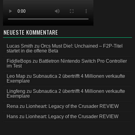
NEUESTE KOMMENTARE
Lucas Smith
zu
Orcs Must Die!: Unchained – F2P-Titel
startet in die offene Beta
FiddleBops
zu
Battletron Nintendo Switch Pro Controller
im Test
Leo Map
zu
Subnautica 2 übertrifft 4 Millionen verkaufte
Exemplare
Lingfeng
zu
Subnautica 2 übertrifft 4 Millionen verkaufte
Exemplare
Rena
zu
Lionheart: Legacy of the Crusader REVIEW
Hans
zu
Lionheart: Legacy of the Crusader REVIEW