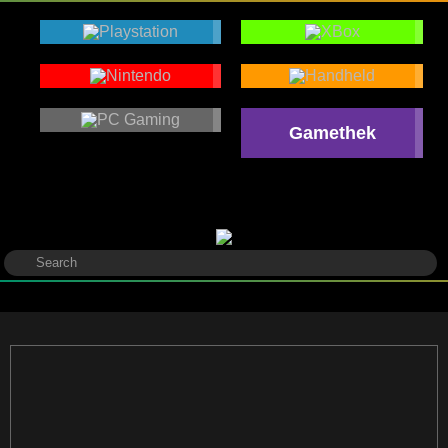
Gamethek