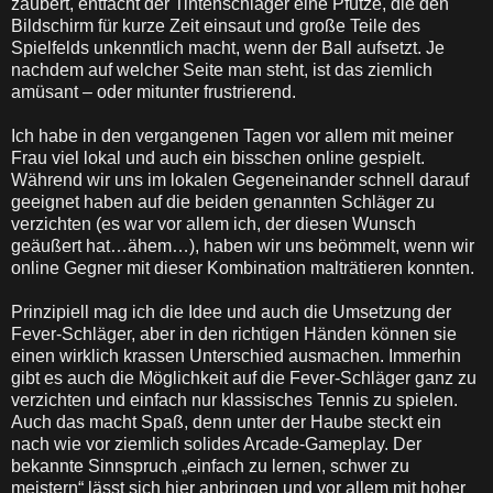
zaubert, entfacht der Tintenschläger eine Pfütze, die den
Bildschirm für kurze Zeit einsaut und große Teile des
Spielfelds unkenntlich macht, wenn der Ball aufsetzt. Je
nachdem auf welcher Seite man steht, ist das ziemlich
amüsant – oder mitunter frustrierend.
Ich habe in den vergangenen Tagen vor allem mit meiner
Frau viel lokal und auch ein bisschen online gespielt.
Während wir uns im lokalen Gegeneinander schnell darauf
geeignet haben auf die beiden genannten Schläger zu
verzichten (es war vor allem ich, der diesen Wunsch
geäußert hat…ähem…), haben wir uns beömmelt, wenn wir
online Gegner mit dieser Kombination malträtieren konnten.
Prinzipiell mag ich die Idee und auch die Umsetzung der
Fever-Schläger, aber in den richtigen Händen können sie
einen wirklich krassen Unterschied ausmachen. Immerhin
gibt es auch die Möglichkeit auf die Fever-Schläger ganz zu
verzichten und einfach nur klassisches Tennis zu spielen.
Auch das macht Spaß, denn unter der Haube steckt ein
nach wie vor ziemlich solides Arcade-Gameplay. Der
bekannte Sinnspruch „einfach zu lernen, schwer zu
meistern“ lässt sich hier anbringen und vor allem mit hoher