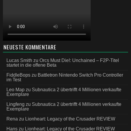
NEUESTE KOMMENTARE
Lucas Smith
zu
Orcs Must Die!: Unchained – F2P-Titel
startet in die offene Beta
FiddleBops
zu
Battletron Nintendo Switch Pro Controller
im Test
Leo Map
zu
Subnautica 2 übertrifft 4 Millionen verkaufte
Exemplare
Lingfeng
zu
Subnautica 2 übertrifft 4 Millionen verkaufte
Exemplare
Rena
zu
Lionheart: Legacy of the Crusader REVIEW
Hans
zu
Lionheart: Legacy of the Crusader REVIEW