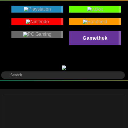
Gamethek