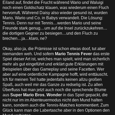
Eiland auf, findet die Frucht während Wario und Waluigi
noch einen Goldschatz klauen, was wiederum einen Fluch
hervorruft. Während Daisy also wieder gesund ist, wurden
Mario, Wario und Co. in Babys verwandelt. Die Lösung:
Tennis. Denn nur mit Tennis…werden Mario und seine
Freunde stark genug…um auf die Insel zurückzukehren…
die dortigen Gegner zu besiegen…und den Fluch zu
brechen…ja…klaro, ne?
Okay, also ja, die Prämisse ist schon etwas doof, tut aber
niemanden weh. Und sofern
Mario Tennis Fever
das erste
Spiel dieser Art ist, welches man spielt, wird man sicherlich
mehr als gut eingeführt und erklärt gute Erklärungen mit
Beispielen über das Gameplay und seine Facetten. Wer
aber auf eine ordentliche Kampagne hofft, wird enttäuscht.
Ich für meinen Teil hatte jedenfalls keinen allzu großen
Spaß, auch weil mir das Ganze zu redselig ist. Zu allen
Überfluss hat man jetzt auch noch die sprechende Blume
aus
Super Mario Bros. Wonder
in das Spiel gepackt, die
nicht nur im im Abenteuermodus nicht den Mund halten
kann, sondern auch die Tennis-Matches kommentiert. Zum
Glück kann man die Labertasche aber in den Optionen den