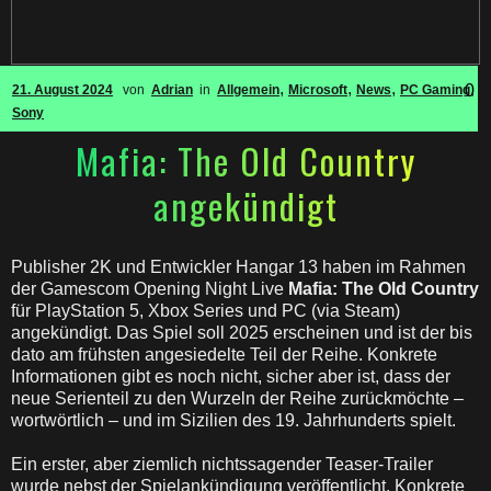
,
,
,
,
0
21. August 2024
von
Adrian
in
Allgemein
Microsoft
News
PC Gaming
Sony
Mafia: The Old Country
angekündigt
Publisher 2K und Entwickler Hangar 13 haben im Rahmen
der Gamescom Opening Night Live
Mafia: The Old Country
für PlayStation 5, Xbox Series und PC (via Steam)
angekündigt. Das Spiel soll 2025 erscheinen und ist der bis
dato am frühsten angesiedelte Teil der Reihe. Konkrete
Informationen gibt es noch nicht, sicher aber ist, dass der
neue Serienteil zu den Wurzeln der Reihe zurückmöchte –
wortwörtlich – und im Sizilien des 19. Jahrhunderts spielt.
Ein erster, aber ziemlich nichtssagender Teaser-Trailer
wurde nebst der Spielankündigung veröffentlicht. Konkrete