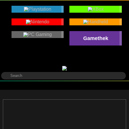
Gamethek