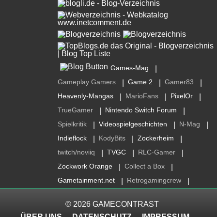
Games-Mag
|
Gameplay Gamers
Game 2
Gamer83
|
|
|
Heavenly-Mangas
MarioFans
PixelOr
|
|
|
TrueGamer
Nintendo Switch Forum
|
|
Spielkritik
Videospielgeschichten
N-Mag
|
|
|
Indieflock
KodyBits
Zockerheim
|
|
|
twitch/noviiq
TVGC
RLC-Gamer
|
|
|
Zockwork Orange
Collect a Box
|
|
Gametainment.net
Retrogamingcrew
|
|
© 2026
GAMECONTRAST
ÜBER UNS
DATENSCHUTZ
IMPRESSUM