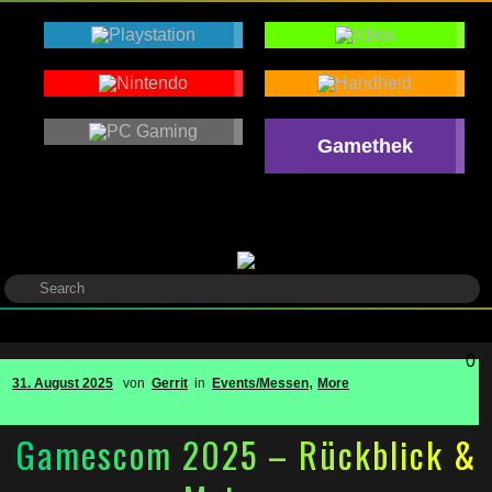
Gamethek
0
,
31. August 2025
von
Gerrit
in
Events/Messen
More
Gamescom 2025 – Rückblick &