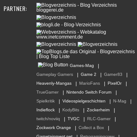
PARTNER:
Games-Mag
|
Gameplay Gamers
Game 2
Gamer83
|
|
|
Heavenly-Mangas
MarioFans
PixelOr
|
|
|
TrueGamer
Nintendo Switch Forum
|
|
Spielkritik
Videospielgeschichten
N-Mag
|
|
|
Indieflock
KodyBits
Zockerheim
|
|
|
twitch/noviiq
TVGC
RLC-Gamer
|
|
|
Zockwork Orange
Collect a Box
|
|
Gametainment.net
Retrogamingcrew
|
|