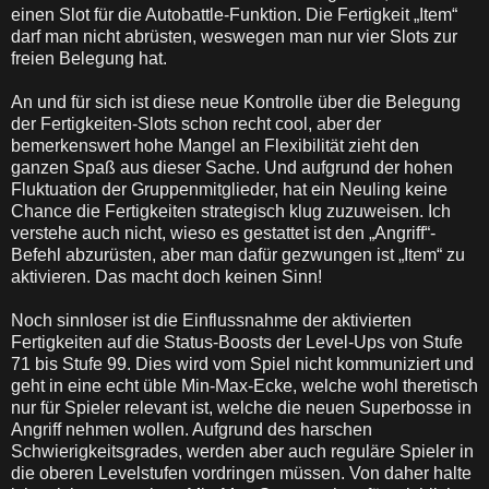
einen Slot für die Autobattle-Funktion. Die Fertigkeit „Item“
darf man nicht abrüsten, weswegen man nur vier Slots zur
freien Belegung hat.
An und für sich ist diese neue Kontrolle über die Belegung
der Fertigkeiten-Slots schon recht cool, aber der
bemerkenswert hohe Mangel an Flexibilität zieht den
ganzen Spaß aus dieser Sache. Und aufgrund der hohen
Fluktuation der Gruppenmitglieder, hat ein Neuling keine
Chance die Fertigkeiten strategisch klug zuzuweisen. Ich
verstehe auch nicht, wieso es gestattet ist den „Angriff“-
Befehl abzurüsten, aber man dafür gezwungen ist „Item“ zu
aktivieren. Das macht doch keinen Sinn!
Noch sinnloser ist die Einflussnahme der aktivierten
Fertigkeiten auf die Status-Boosts der Level-Ups von Stufe
71 bis Stufe 99. Dies wird vom Spiel nicht kommuniziert und
geht in eine echt üble Min-Max-Ecke, welche wohl theretisch
nur für Spieler relevant ist, welche die neuen Superbosse in
Angriff nehmen wollen. Aufgrund des harschen
Schwierigkeitsgrades, werden aber auch reguläre Spieler in
die oberen Levelstufen vordringen müssen. Von daher halte