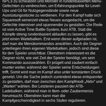
NPCs zu schwatzen und Monster in rundenbasierten Menü-
Gefechten zu verdreschen, um Erfahrungspunkte für Level-
Ups und Gil für Nutzgegenstände sowie neue
Ausrüstungsstücke zu verdienen. Für den Kampf hatte sich
Squaresoft seinerzeit etwas Neues ausgedacht, um die
Gefechte intensiver und spannender zu gestalten. Die Rede
ist vom Active Time Battle-System, kurz ATB. Statt die
Kämpfe streng rundenbasiert ablaufen zu lassen, gibt es
jetzt einen Wartebalken. Erst wenn dieser aufgeladen ist,
darf man die Menükommandos anwählen. Auch die Gegner
unterliegen ihren eigenen Wartebalken, jedoch sind diese
für den Spieler unsichtbar. Obendrein interessiert es die
Gegner nicht, wie viel Zeit der Spieler benötigt, um sein
Kommando auszuwählen. Er prügelt und zaubert einfach
munter weiter, während der Spieler seine Entscheidungen
trifft. Somit wird man im Kampf also unter konstanten Druck
gesetzt. Um die Sache jedoch zumindest etwas entspannter
zu gestalten, darf man zwischen den Kampfmodi „Aktiv“ und
„Warten“ wählen. Bei Letzteren pausiert der ATB-
Ladebalken, während man in Item- oder Zaubermenüs
herumsucht. Obendrein kann man die
Kampfgeschwindigkeit in sechs Stufen regulieren.