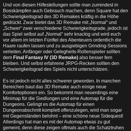
Und von diesen Hilfestellungen sollte man zumindest in
Bosskämpfen auch Gebrauch machen, denn Square hat den
Schwierigkeitsgrad des 3D Remakes kräftig in die Höhe
gedrückt. Zwar bietet das 3D Remake mit „Normal“ und
„Schwer“ zwei verschiedene Schwierigkeitsgrade, jedoch ist
das Spiel selbst auf „Normal“ sehr knackig und wird euch
vor allem im letzten Fünftel des Abenteuers ordentlich die
Haare raufen lassen und zu ausgiebigen Grinding-Sessions
verleiten. Anfänger oder Gelegheits-Rollenspieler sollten
dem
Final Fantasy IV (3D Remake)
also besser fern
bleiben. Und selbst erfahrene JRPG-Recken sollten den
Schwierigkeitsgrad des Spiels nicht unterschätzen.
Es ist jedoch nicht alles schwerer geworden. In manchen
Bereichen baut das 3D Remake auch einige neue
Komfortoptionen ein. So bekommt man neuerdings eine
Minimap für die Siedlungen und eine Automap für die
Dungeons. Gelingt es die Automap für einen
Dungeonabschnitt komplett offenzulegen, wird man sogar
mit Gegenständen belohnt – eine schöne neue Sidequest!
Allerdings hat man es mit der Automap etwas zu gut
gemeint, denn diese zeigen oftmals auch die Schatztruhen