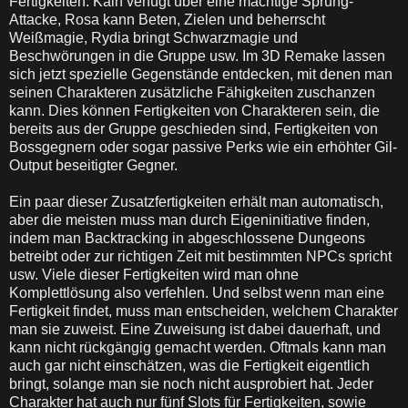
Fertigkeiten. Kain verfügt über eine mächtige Sprung-
Attacke, Rosa kann Beten, Zielen und beherrscht
Weißmagie, Rydia bringt Schwarzmagie und
Beschwörungen in die Gruppe usw. Im 3D Remake lassen
sich jetzt spezielle Gegenstände entdecken, mit denen man
seinen Charakteren zusätzliche Fähigkeiten zuschanzen
kann. Dies können Fertigkeiten von Charakteren sein, die
bereits aus der Gruppe geschieden sind, Fertigkeiten von
Bossgegnern oder sogar passive Perks wie ein erhöhter Gil-
Output beseitigter Gegner.
Ein paar dieser Zusatzfertigkeiten erhält man automatisch,
aber die meisten muss man durch Eigeninitiative finden,
indem man Backtracking in abgeschlossene Dungeons
betreibt oder zur richtigen Zeit mit bestimmten NPCs spricht
usw. Viele dieser Fertigkeiten wird man ohne
Komplettlösung also verfehlen. Und selbst wenn man eine
Fertigkeit findet, muss man entscheiden, welchem Charakter
man sie zuweist. Eine Zuweisung ist dabei dauerhaft, und
kann nicht rückgängig gemacht werden. Oftmals kann man
auch gar nicht einschätzen, was die Fertigkeit eigentlich
bringt, solange man sie noch nicht ausprobiert hat. Jeder
Charakter hat auch nur fünf Slots für Fertigkeiten, sowie