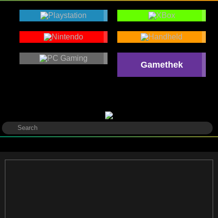
Gamethek