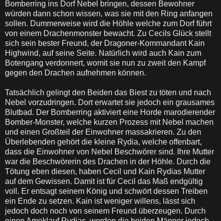
Bomberring ins Dorf Nebel bringen, dessen Bewohner
würden dann schon wissen, was sie mit den Ring anfangen
sollen. Dummerweise wird die Höhle welche zum Dorf führt
von einem Drachenmonster bewacht. Zu Cecils Glück stellt
sich sein bester Freund, der Dragoner-Kommandant Kain
Highwind, auf seine Seite. Natürlich wird auch Kain zum
Botengang verdonnert, womit sie nun zu zweit den Kampf
gegen den Drachen aufnehmen können.
Tatsächlich gelingt den Beiden das Biest zu töten und nach
Nebel vorzudringen. Dort erwartet sie jedoch ein grausames
Blutbad. Der Bomberring aktiviert eine Horde marodierender
Bomber-Monster, welche kurzen Prozess mit Nebel machen
und einen Großteil der Einwohner massakrieren. Zu den
Überlebenden gehört die kleine Rydia, welche offenbart,
dass die Einwohner von Nebel Beschwörer sind. Ihre Mutter
war die Beschwörerin des Drachen in der Höhle. Durch die
Tötung eben diesen, haben Cecil und Kain Rydias Mutter
auf dem Gewissen. Damit ist für Cecil das Maß endgültig
voll. Er entsagt seinem König und schwört dessen Treiben
ein Ende zu setzen. Kain ist weniger willens, lässt sich
jedoch doch noch von seinem Freund überzeugen. Durch
einen Amoklauf Rydias, werden die beiden Männer jedoch