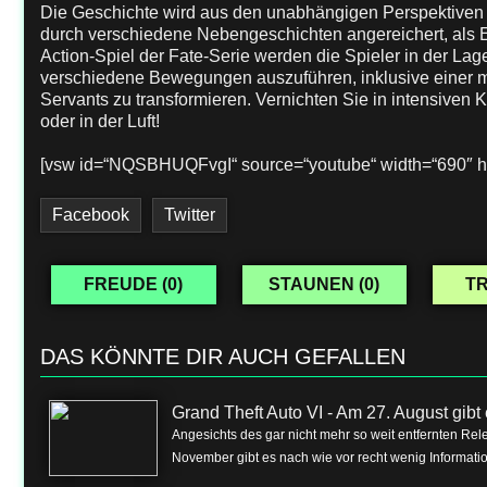
Die Geschichte wird aus den unabhängigen Perspektiven v
durch verschiedene Nebengeschichten angereichert, als 
Action-Spiel der Fate-Serie werden die Spieler in der Lag
verschiedene Bewegungen auszuführen, inklusive einer m
Servants zu transformieren. Vernichten Sie in intensiven 
oder in der Luft!
[vsw id=“NQSBHUQFvgI“ source=“youtube“ width=“690″ he
Facebook
Twitter
FREUDE (
0
)
STAUNEN (
0
)
TR
DAS KÖNNTE DIR AUCH GEFALLEN
Grand Theft Auto VI - Am 27. August gibt e
Angesichts des gar nicht mehr so weit entfernten Rel
November gibt es nach wie vor recht wenig Informa