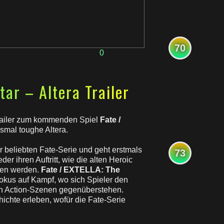
70
0
ar – Altera Trailer
Trailer zum kommenden Spiel
Fate /
esmal toughe Altera.
er beliebten Fate-Serie und geht erstmals
73
r ihren Auftritt, wie die alten Heroic
ufen werden.
Fate / EXTELLA: The
Fokus auf Kampf, wo sich Spieler den
n Action-Szenen gegenüberstehen.
ichte erleben, wofür die Fate-Serie