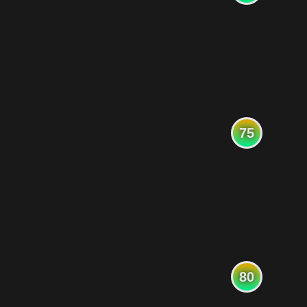
75
80