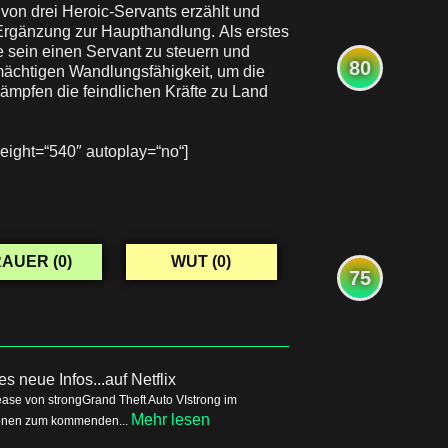
on drei Heroic-Servants erzählt und
Ergänzung zur Haupthandlung. Als erstes
e sein einen Servant zu steuern und
80
ächtigen Wandlungsfähigkeit, um die
Kämpfen die feindlichen Kräfte zu Land
ight=“540″ autoplay=“no“]
AUER (
0
)
WUT (
0
)
75
s neue Infos...auf Netflix
ease von strongGrand Theft Auto VIstrong im
Mehr lesen
tionen zum kommenden...