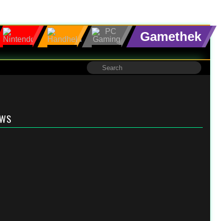
Gamethek
EWS