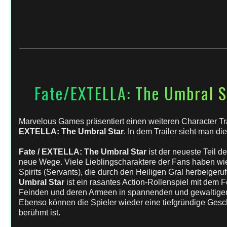
14. November 2016
von
Rena
in
News
,
Sony
Fate/EXTELLA: The Umbral St
Marvelous Games präsentiert einen weiteren Character 
EXTELLA: The Umbral Star
. In dem Trailer sieht man di
Fate / EXTELLA: The Umbral Star
ist der neueste Teil d
neue Wege. Viele Lieblingscharaktere der Fans haben wiede
Spirits (Servants), die durch den Heiligen Gral herbeiger
Umbral Star
ist ein rasantes Action-Rollenspiel mit dem 
Feinden und deren Armeen in spannenden und gewaltige
Ebenso können die Spieler wieder eine tiefgründige Gesch
berühmt ist.