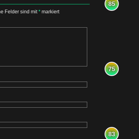
85
he Felder sind mit
*
markiert
75
83