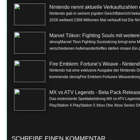
Nintendo nennt aktuelle Verkaufszahlen 
Nintendo gab in seinem jngsten Geschftsbericht beka
2026 weltweit 2368 Millionen Mal verkauft hat Die Nin
Marvel Tōkon: Fighting Souls mit weite
strongMarvel Tkon Fighting Soulsstrong bringt eine 
verschiedenen Aufeinandertreffen stellen mssen Ein p
Fire Emblem: Fortune’s Weave - Nintend
Nintendo hat eine exklusive Ausgabe der Nintendo Dire
kommende strongFire Emblem Fortunes Weavestrong f
MX vs ATV Legends - Beta Pack Release 
Das motorisierte Spektakelstrong MX vs ATV Legendss
PlayStation 4 PlayStation 5 Xbox One Xbox Series SX
SCHREIBE EINEN KOMMENTAR