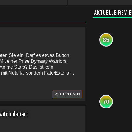
AKTUELLE REVI
85
reten Sie ein. Darf es etwas Button
it einer Prise Dynasty Warriors,
 Anime Stars? Das ist kein
it Nutella, sondern Fate/Extella!...
WEITERLESEN
70
itch datiert