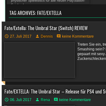
physischer Spielediscs für alle neuen PlayStation-
Spiele ab
TAG ARCHIVES:
FATE/EXTELLA
Fate/Extella: The Umbral Star (Switch) REVIEW
27. Juli 2017
Dennis
keine Kommentare
Treten Sie ein, t
Smashing sein? M
gepaart mit sexy
Zuckerschlecken m
Fate/EXTELLA: The Umbral Star – Release für PS4 und Sw
06. Juli 2017
Rena
keine Kommentare