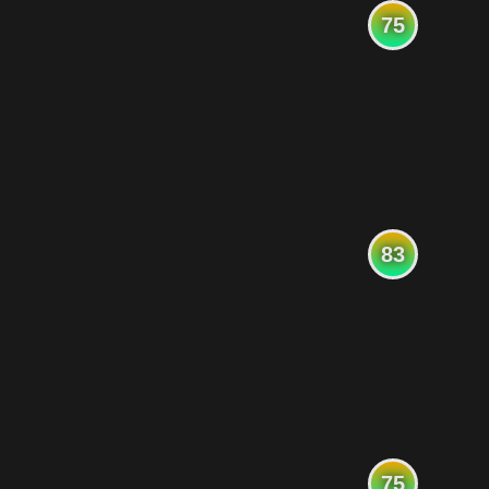
75
83
75