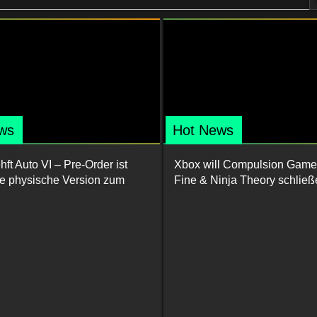
ws
Hot News
ft Auto VI – Pre-Order ist
Xbox will Compulsion Game
ine physische Version zum
Fine & Ninja Theory schließ