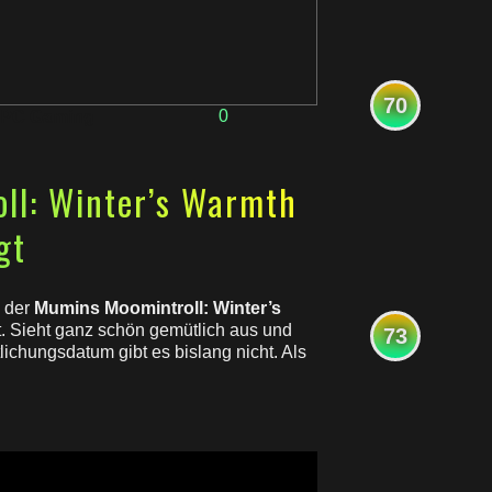
70
0
PC Gaming
oll: Winter’s Warmth
gt
s der
Mumins Moomintroll: Winter’s
t. Sieht ganz schön gemütlich aus und
73
lichungsdatum gibt es bislang nicht. Als