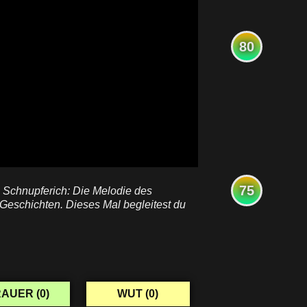
80
75
 Schnupferich: Die Melodie des
Geschichten. Dieses Mal begleitest du
AUER (
0
)
WUT (
0
)