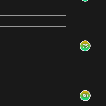
75
80