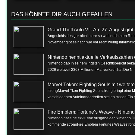
DAS KÖNNTE DIR AUCH GEFALLEN
Grand Theft Auto VI - Am 27. August gibt e
Angesichts des gar nicht mehr so weit entfernten Rel
November gibt es nach wie vor recht wenig Informa
Nintendo nennt aktuelle Verkaufszahlen 
Nintendo gab in seinem jngsten Geschftsbericht beka
2026 weltweit 2368 Millionen Mal verkauft hat Die Nin
Marvel Tōkon: Fighting Souls mit weite
strongMarvel Tkon Fighting Soulsstrong bringt eine 
verschiedenen Aufeinandertreffen stellen mssen Ein p
Fire Emblem: Fortune’s Weave - Nintend
Nintendo hat eine exklusive Ausgabe der Nintendo Dire
kommende strongFire Emblem Fortunes Weavestrong f