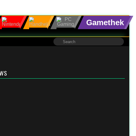
Gamethek
EWS