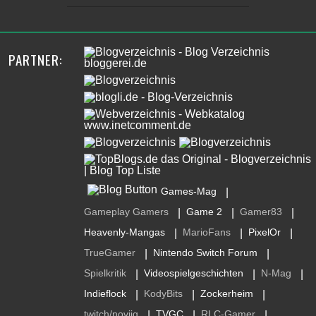
PARTNER:
Games-Mag
|
Gameplay Gamers
Game 2
Gamer83
|
|
|
Heavenly-Mangas
MarioFans
PixelOr
|
|
|
TrueGamer
Nintendo Switch Forum
|
|
Spielkritik
Videospielgeschichten
N-Mag
|
|
|
Indieflock
KodyBits
Zockerheim
|
|
|
twitch/noviiq
TVGC
RLC-Gamer
|
|
|