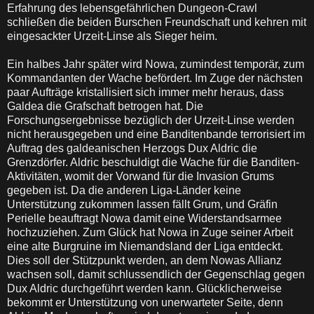
Erfahrung des lebensgefährlichen Dungeon-Crawl
schließen die beiden Burschen Freundschaft und kehren mit
eingesackter Urzeit-Linse als Sieger heim.
Ein halbes Jahr später wird Nowa, zumindest temporär, zum
Kommandanten der Wache befördert. Im Zuge der nächsten
paar Aufträge kristallisiert sich immer mehr heraus, dass
Galdea die Grafschaft betrogen hat. Die
Forschungsergebnisse bezüglich der Urzeit-Linse werden
nicht herausgegeben und eine Banditenbande terrorisiert im
Auftrag des galdeanischen Herzogs Dux Aldric die
Grenzdörfer. Aldric beschuldigt die Wache für die Banditen-
Aktivitäten, womit der Vorwand für die Invasion Grums
gegeben ist. Da die anderen Liga-Länder keine
Unterstützung zukommen lassen fällt Grum, und Gräfin
Perielle beauftragt Nowa damit eine Widerstandsarmee
hochzuziehen. Zum Glück hat Nowa in Zuge seiner Arbeit
eine alte Burgruine im Niemandsland der Liga entdeckt.
Dies soll der Stützpunkt werden, an dem Nowas Allianz
wachsen soll, damit schlussendlich der Gegenschlag gegen
Dux Aldric durchgeführt werden kann. Glücklicherweise
bekommt er Unterstützung von unerwarteter Seite, denn