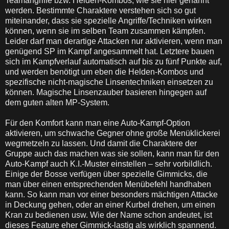
Teamangriffe bzw. Helden-Kombos, wie sie hier genannt
werden. Bestimmte Charaktere verstehen sich so gut
miteinander, dass sie spezielle Angriffe/Techniken wirken
können, wenn sie im selben Team zusammen kämpfen.
Leider darf man derartige Attacken nur aktivieren, wenn man
genügend SP im Kampf angesammelt hat. Letztere bauen
sich im Kampfverlauf automatisch auf bis zu fünf Punkte auf,
und werden benötigt um eben die Helden-Kombos und
spezifische nicht-magische Linsentechniken einsetzen zu
können. Magische Linsenzauber basieren hingegen auf
dem guten alten MP-System.
Für den Komfort kann man eine Auto-Kampf-Option
aktivieren, um schwache Gegner ohne große Menüklickerei
wegmetzeln zu lassen. Und damit die Charaktere der
Gruppe auch das machen was sie sollen, kann man für den
Auto-Kampf auch K.I.-Muster einstellen – sehr vorbildlich.
Einige der Bosse verfügen über spezielle Gimmicks, die
man über einen entsprechenden Menübefehl handhaben
kann. So kann man vor einer besonders mächtigen Attacke
in Deckung gehen, oder an einer Kurbel drehen, um einen
Kran zu bedienen usw. Wie der Name schon andeutet, ist
dieses Feature eher Gimmick-lastig als wirklich spannend.