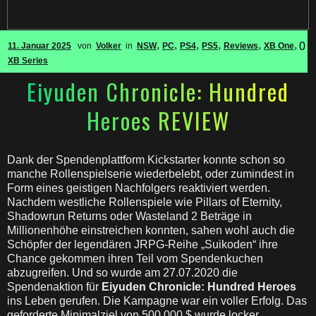
,
,
,
,
,
,
0
11. Januar 2025
von
Volker
in
NSW
PC
PS4
PS5
Reviews
XB One
XB Series
Eiyuden Chronicle: Hundred
Heroes REVIEW
Dank der Spendenplattform Kickstarter konnte schon so
manche Rollenspielserie wiederbelebt, oder zumindest in
Form eines geistigen Nachfolgers reaktiviert werden.
Nachdem westliche Rollenspiele wie Pillars of Eternity,
Shadowrun Returns oder Wasteland 2 Beträge in
Millionenhöhe einstreichen konnten, sahen wohl auch die
Schöpfer der legendären JRPG-Reihe „Suikoden“ ihre
Chance gekommen ihren Teil vom Spendenkuchen
abzugreifen. Und so wurde am 27.07.2020 die
Spendenaktion für
Eiyuden Chronicle: Hundred Heroes
ins Leben gerufen. Die Kampagne war ein voller Erfolg. Das
geforderte Minimalziel von 500.000 $ wurde locker