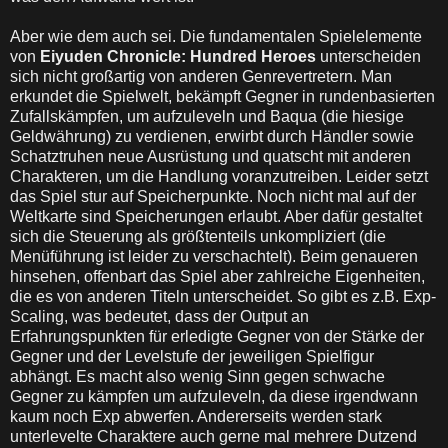
Aber wie dem auch sei. Die fundamentalen Spielelemente
von
Eiyuden Chronicle: Hundred Heroes
unterscheiden
sich nicht großartig von anderen Genrevertretern. Man
erkundet die Spielwelt, bekämpft Gegner in rundenbasierten
Zufallskämpfen, um aufzuleveln und Baqua (die hiesige
Geldwährung) zu verdienen, erwirbt durch Händler sowie
Schatztruhen neue Ausrüstung und quatscht mit anderen
Charakteren, um die Handlung voranzutreiben. Leider setzt
das Spiel stur auf Speicherpunkte. Noch nicht mal auf der
Weltkarte sind Speicherungen erlaubt. Aber dafür gestaltet
sich die Steuerung als größtenteils unkompliziert (die
Menüführung ist leider zu verschachtelt). Beim genaueren
hinsehen, offenbart das Spiel aber zahlreiche Eigenheiten,
die es von anderen Titeln unterscheidet. So gibt es z.B. Exp-
Scaling, was bedeutet, dass der Output an
Erfahrungspunkten für erledigte Gegner von der Stärke der
Gegner und der Levelstufe der jeweiligen Spielfigur
abhängt. Es macht also wenig Sinn gegen schwache
Gegner zu kämpfen um aufzuleveln, da diese irgendwann
kaum noch Exp abwerfen. Andererseits werden stark
unterlevelte Charaktere auch gerne mal mehrere Dutzend