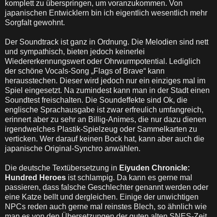
komplett zu überspringen, um voranzukommen. Von
japanischen Entwicklern bin ich eigentlich wesentlich mehr
Sorgfalt gewohnt.
Der Soundtrack ist ganz in Ordnung. Die Melodien sind nett
und sympathisch, bieten jedoch keinerlei
Wiedererkennungswert oder Ohrwurmpotential. Lediglich
der schöne Vocals-Song „Flags of Brave“ kann
herausstechen. Dieser wird jedoch nur ein einziges mal im
Spiel eingesetzt. Na zumindest kann man in der Stadt einen
Soundtest freischalten. Die Soundeffekte sind Ok, die
englische Sprachausgabe ist zwar erfreulich umfangreich,
erinnert aber zu sehr an Billig-Animes, die nur dazu dienen
irgendwelches Plastik-Spielzeug oder Sammelkarten zu
verticken. Wer darauf keinen Bock hat, kann aber auch die
japanische Original-Synchro anwählen.
Die deutsche Textübersetzung in
Eiyuden Chronicle:
Hundred Heroes
ist schlampig. Da kann es gerne mal
passieren, dass falsche Geschlechter genannt werden oder
eine Katze bellt und dergleichen. Einige der unwichtigen
NPCs reden auch gerne mal reinstes Blech, so ähnlich wie
man es von den Übersetzungen der guten alten SNES-Zeit