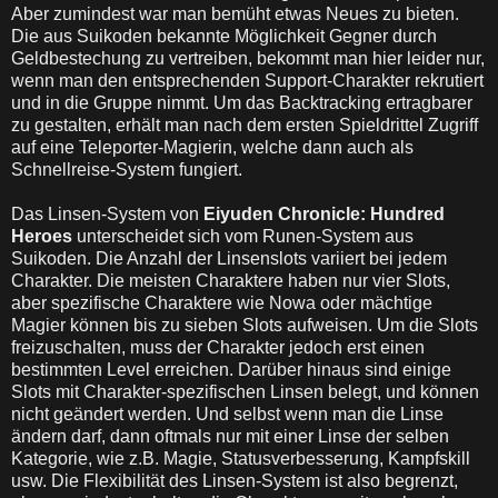
Aber zumindest war man bemüht etwas Neues zu bieten.
Die aus Suikoden bekannte Möglichkeit Gegner durch
Geldbestechung zu vertreiben, bekommt man hier leider nur,
wenn man den entsprechenden Support-Charakter rekrutiert
und in die Gruppe nimmt. Um das Backtracking ertragbarer
zu gestalten, erhält man nach dem ersten Spieldrittel Zugriff
auf eine Teleporter-Magierin, welche dann auch als
Schnellreise-System fungiert.
Das Linsen-System von
Eiyuden Chronicle: Hundred
Heroes
unterscheidet sich vom Runen-System aus
Suikoden. Die Anzahl der Linsenslots variiert bei jedem
Charakter. Die meisten Charaktere haben nur vier Slots,
aber spezifische Charaktere wie Nowa oder mächtige
Magier können bis zu sieben Slots aufweisen. Um die Slots
freizuschalten, muss der Charakter jedoch erst einen
bestimmten Level erreichen. Darüber hinaus sind einige
Slots mit Charakter-spezifischen Linsen belegt, und können
nicht geändert werden. Und selbst wenn man die Linse
ändern darf, dann oftmals nur mit einer Linse der selben
Kategorie, wie z.B. Magie, Statusverbesserung, Kampfskill
usw. Die Flexibilität des Linsen-System ist also begrenzt,