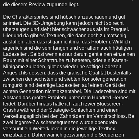
die diesem Review zugrunde liegt.
Die Charaktersprites sind hübsch anzuschauen und gut
animiert. Die 3D-Umgebung kann jedoch nicht so recht
überzeugen und sieht hier schwächer aus als im Prequel.
Hier und da gibt es Texturen, die dann doch zu matschig
ausfallen, aber das ist gar nicht mal das Problem. Wirklich
ärgerlich sind die sehr langen und vor allem auch häufigen
Ladezeiten. Selbst wenn es nur darum geht einen einzelnen
Raum mit einer Schatztruhe zu betreten, oder ein Karten-
Minigame zu laden, gibt es wieder ne saftige Ladezeit.
Angesichts dessen, dass die grafische Qualität bestenfalls
zwischen der sechsten und siebten Konsolengeneration
rumgurkt, sind derartige Ladezeiten auf einem Gerät der
achten Generation nicht akzeptabel. Die Ladezeiten sind mit
Abstand das größte Problem, unter dem Hundred Heroes
leidet. Darüber hinaus hatte ich auch zwei Bluescreen-
Crashs während der Strategie-Schlachten und einen
Verkeilungsglitch bei den Zahnrädern im Vampirschloss. Bei
zwei Ingame-Zwischensequenzen wurde obendrein
versäumt ein Weiterklicken in die jeweilige Textbox
einzubauen. Daher war ich gezwungen die Sequenzen