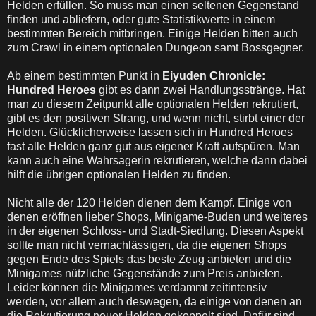
Helden erfüllen. So muss man einen seltenen Gegenstand
finden und abliefern, oder gute Statistikwerte in einem
bestimmten Bereich mitbringen. Einige Helden bitten auch
zum Crawl in einem optionalen Dungeon samt Bossgegner.
Ab einem bestimmten Punkt in
Eiyuden Chronicle:
Hundred Heroes
gibt es dann zwei Handlungsstränge. Hat
man zu diesem Zeitpunkt alle optionalen Helden rekrutiert,
gibt es den positiven Strang, und wenn nicht, stirbt einer der
Helden. Glücklicherweise lassen sich in Hundred Heroes
fast alle Helden ganz gut aus eigener Kraft aufspüren. Man
kann auch eine Wahrsagerin rekrutieren, welche dann dabei
hilft die übrigen optionalen Helden zu finden.
Nicht alle der 120 Helden dienen dem Kampf. Einige von
denen eröffnen lieber Shops, Minigame-Buden und weiteres
in der eigenen Schloss- und Stadt-Siedlung. Diesen Aspekt
sollte man nicht vernachlässigen, da die eigenen Shops
gegen Ende des Spiels das beste Zeug anbieten und die
Minigames nützliche Gegenstände zum Preis anbieten.
Leider können die Minigames verdammt zeitintensiv
werden, vor allem auch deswegen, da einige von denen an
die Rekrutierung neuer Helden gekoppelt sind. Dafür sind