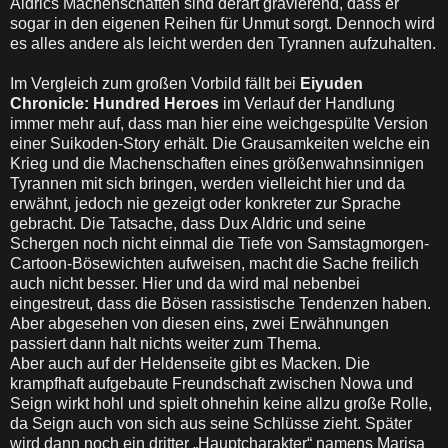
Aldrics Machenschaften sind derart gravierend, dass er
sogar in den eigenen Reihen für Unmut sorgt. Dennoch wird
es alles andere als leicht werden den Tyrannen aufzuhalten.
Im Vergleich zum großen Vorbild fällt bei
Eiyuden
Chronicle: Hundred Heroes
im Verlauf der Handlung
immer mehr auf, dass man hier eine weichgespülte Version
einer Suikoden-Story erhält. Die Grausamkeiten welche ein
Krieg und die Machenschaften eines größenwahnsinnigen
Tyrannen mit sich bringen, werden vielleicht hier und da
erwähnt, jedoch nie gezeigt oder konkreter zur Sprache
gebracht. Die Tatsache, dass Dux Aldric und seine
Schergen noch nicht einmal die Tiefe von Samstagmorgen-
Cartoon-Bösewichten aufweisen, macht die Sache freilich
auch nicht besser. Hier und da wird mal nebenbei
eingestreut, dass die Bösen rassistische Tendenzen haben.
Aber abgesehen von diesen eins, zwei Erwähnungen
passiert dann halt nichts weiter zum Thema.
Aber auch auf der Heldenseite gibt es Macken. Die
krampfhaft aufgebaute Freundschaft zwischen Nowa und
Seign wirkt hohl und spielt ohnehin keine allzu große Rolle,
da Seign auch von sich aus seine Schlüsse zieht. Später
wird dann noch ein dritter „Hauptcharakter“ namens Marisa