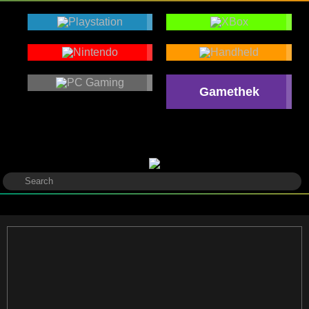
Gamethek