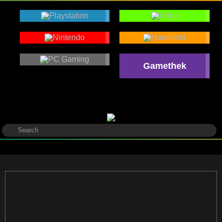
Gamethek