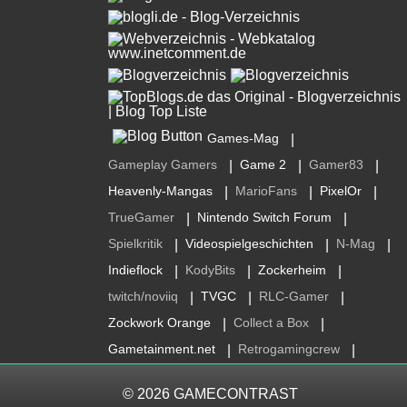
Games-Mag
|
Gameplay Gamers
Game 2
Gamer83
|
|
|
Heavenly-Mangas
MarioFans
PixelOr
|
|
|
TrueGamer
Nintendo Switch Forum
|
|
Spielkritik
Videospielgeschichten
N-Mag
|
|
|
Indieflock
KodyBits
Zockerheim
|
|
|
twitch/noviiq
TVGC
RLC-Gamer
|
|
|
Zockwork Orange
Collect a Box
|
|
Gametainment.net
Retrogamingcrew
|
|
© 2026
GAMECONTRAST