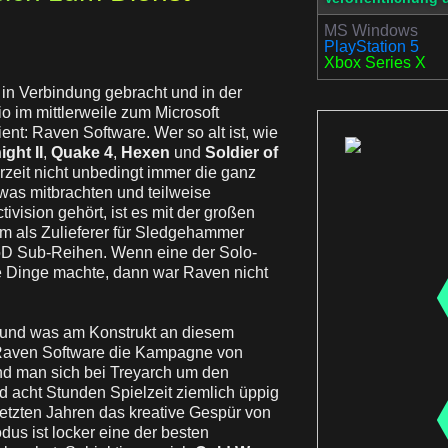
MS Windows
PlayStation 5
Xbox Series X
in Verbindung gebracht und in der
o im mittlerweile zum Microsoft
nt: Raven Software. Wer so alt ist, wie
ight II
,
Quake 4
,
Hexen
und
Soldier of
rzeit nicht unbedingt immer die ganz
was mitbrachten und teilweise
ivision gehört, ist es mit der großen
em als Zulieferer für Sledgehammer
CoD Sub-Reihen. Wenn eine der Solo-
 Dinge machte, dann war Raven nicht
l und was am Konstrukt an diesem
t Raven Software die Kampagne von
nd man sich bei Treyarch um den
d acht Stunden Spielzeit ziemlich üppig
etzten Jahren das kreative Gespür von
us ist locker eine der besten