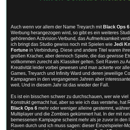
Auch wenn vor allem der Name Treyarch mit
Black Ops 6
Werbung herangezogen wird, so gibt es ein weiteres Studi
gehörenden Activision-Verbund, das Aufmerksamkeit verdie
ich bringt das Studio gewiss noch mit Spielen wie
Jedi Kn
Fortune
in Verbindung. Diese und andere Titel waren ihre
großen Kracher, aber dennoch Spiele, die das gewisse Et
vollkommen zurecht als Klassiker gelten. Seit Raven zu Act
Kreativität leider vorbei gewesen und man ackerte vor all
Games, Treyarch und Infinity Ward und deren jeweilige 
Kampagnen in den vergangenen Jahren aber interessante
weit. Und in diesem Jahr ist das wieder der Fall.
Es ist ein bisschen schwer zu durchschauen, wer wie vie
Konstrukt gemacht hat, aber so wie ich das verstehe, ha
Black Ops 6
mehr oder weniger alleine gestemmt, währe
Multiplayer und die Zombies gekümmert hat. In der mit run
bemessenen Kampagne scheint mehr als je zuvor in den l
Raven durch und ich muss sagen: dieser Einzelspieler-Mod