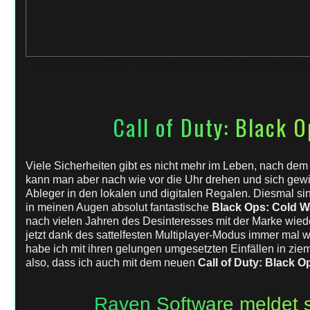
4. November 2024
von
Adrian
in
PC
,
PS4
,
PS5
,
Rev
Call of Duty: Black 
Viele Sicherheiten gibt es nicht mehr im Leben, nach dem
kann man aber nach wie vor die Uhr drehen und sich gewis
Ableger in den lokalen und digitalen Regalen. Diesmal si
in meinen Augen absolut fantastische
Black Ops: Cold W
nach vielen Jahren des Desinteresses mit der Marke wied
jetzt dank des sattelfesten Multiplayer-Modus immer mal
habe ich mit ihren gelungen umgesetzten Einfällen in zie
also, dass ich auch mit dem neuen
Call of Duty: Black O
Raven Software meldet 