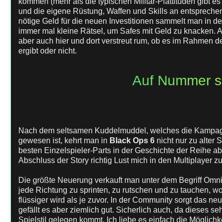
kommen (mehr als die typischen Militär-Plattitüden gibt es
und die eigene Rüstung, Waffen und Skills an entsprec
nötige Geld für die neuen Investitionen sammelt man in de
immer mal kleine Rätsel, um Safes mit Geld zu knacken. 
aber auch hier und dort verstreut rum, ob es im Rahmen 
ergibt oder nicht.
Auf Nummer s
Nach dem seltsamen Kuddelmuddel, welches die Kampagn
gewesen ist, kehrt man in
Black Ops 6
nicht nur zu alter 
besten Einzelspieler-Parts in der Geschichte der Reihe ab
Abschluss der Story richtig Lust mich in den Multiplayer zu
Die größte Neuerung verkauft man unter dem Begriff Omni
jede Richtung zu sprinten, zu rutschen und zu tauchen, w
flüssiger wird als je zuvor. In der Community sorgt das ne
gefällt es aber ziemlich gut. Sicherlich auch, da dieses 
Spielstil gelegen kommt. Ich liebe es einfach die Möglich