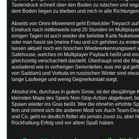
Tastendruck schnell über den Boden zu rutschen und sog
dem Boden liegen zu bleiben und mich in alle Richtunge
Abseits von Omni-Movement geht Entwickler Treyarch auf
Eindruck nach mittlerweile rund 20 Stunden im Multiplaye
einigen Tagen ist auch wieder die beliebte Karte Nuketow
oder man hasst sie (meine Frau und ich gehören zu erster
lassen aktuell noch ein bisschen Wiedererkennungswert v
Safehouse, welches im Multiplayer Payback heißt und ei
gleichzeitig verschachtelt darstellt. Überhaupt sind die M
ausladend wie in vorherigen Serienteilen, was mir gut gefä
von Saddam) und Vorkuta im russischen Winter sind etwas 
lange Laufwege und wenig Gegnerkontakt sorgt.
Absolut irre, durchaus in gutem Sinne, ist der diesjährige 
kleinsten Maps des Spiels Non-Stop-Action abgefeuert, be
Spawn wieder ins Gras beißt. Wer die ohnehin erhöhte Spi
fern und nimmt sich die anderen Modi vor. Auch Team-Dea
und Co. geht es deutlich flotter als jemals zuvor zu, aber
Rückhaltung Erfolg und vor allem Spaß haben.