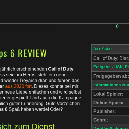
0
iews
,
XB One
,
XB Series
Ops 6 REVIEW
Das Spiel
Call of Duty: Bla
Freigabe - USK, P
 jährlich erscheinenden
Call of Duty
s sein: im Herbst steht ein neuer
Freigegeben ab:
nd wieder Treyarch dran und führen das
Informationen zum
ar
aus 2020 fort
. Dieses konnte bei mir
er neue Liebe entfachen und wird selbst
Lokal Spieler:
 wieder gespielt. Und auch die Kampagne
Online Spieler:
mlich guter Erinnerung. Gute Vorzeichen
ps 6
Spaß haben werde! Oder?
Publisher:
Genre:
sich zum Dienst
Veröffentlichung 