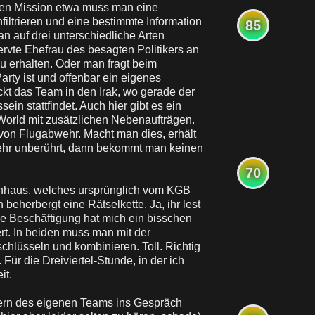
ühen Mission etwa muss man eine
filtrieren und eine bestimmte Information
85
n auf drei unterschiedliche Arten
rvte Ehefrau des besagten Politikers an
u erhalten. Oder man fragt beim
rty ist und offenbar ein eigenes
ckt das Team in den Irak, wo gerade der
n stattfindet. Auch hier gibt es ein
 World mit zusätzlichen Nebenaufträgen.
on Flugabwehr. Macht man dies, erhält
ehr unberührt, dann bekommt man keinen
70
renhaus, welches ursprünglich vom KGB
n beherbergt eine Rätselkette. Ja, ihr lest
e Beschäftigung hat mich ein bisschen
rt. In beiden muss man mit der
hlüsseln und kombinieren. Toll. Richtig
 Für die Dreiviertel-Stunde, in der ich
it.
ern des eigenen Teams ins Gespräch