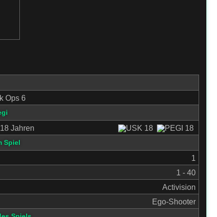
ck Ops 6
egi
18 Jahren
 Spiel
1
1 - 40
Activision
Ego-Shooter
des Spiels