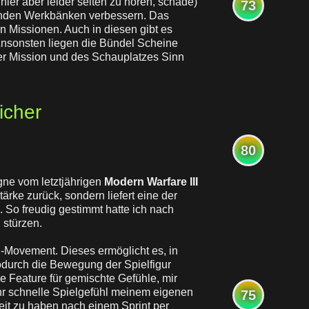
 hier aber leider selten zu hören, schade)
73
henden Werkbänken verbessern. Das
n Missionen. Auch in diesen gibt es
Ansonsten liegen die Bündel Scheine
der Mission und des Schauplatzes Sinn
icher
80
e vom letztjährigen
Modern Warfare III
Stärke zurück, sondern liefert eine der
. So freudig gestimmt hatte ich nach
 stürzen.
-Movement. Dieses ermöglicht es, in
odurch die Bewegung der Spielfigur
ue Feature für gemischte Gefühle, mir
sehr schnelle Spielgefühl meinem eigenen
75
keit zu haben nach einem Sprint per