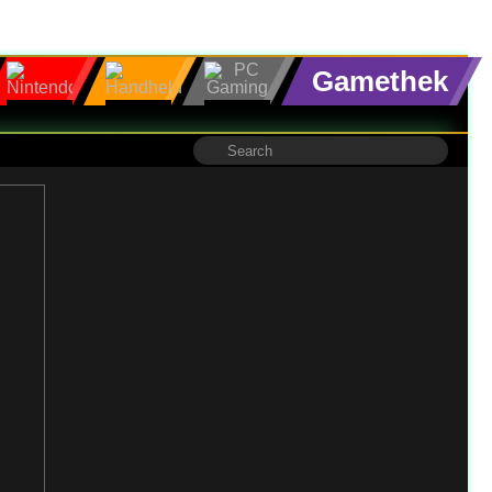
Gamethek