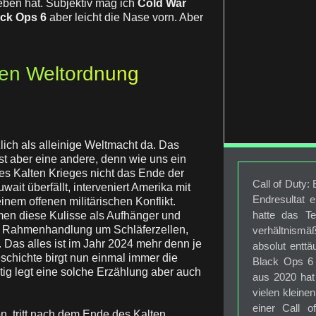
ben hat. Subjektiv mag ich
Cold War
ck Ops 6
aber leicht die Nase vorn. Aber
en Weltordnung
lich als alleinige Weltmacht da. Das
st aber eine andere, denn wie uns ein
des Kalten Krieges nicht das Ende der
Call of Duty:
it überfällt, interveniert Amerika mit
Endresultat e
inem offenen militärischen Konflikt.
hatte das T
men diese Kulisse als Aufhänger und
e Rahmenhandlung um Schläferzellen,
verhältnismäß
Das alles ist im Jahr 2024 mehr denn je
absolut enttä
schichte birgt nun einmal immer die
Black Ops 6 
itig legt eine solche Erzählung aber auch
aus 2020 hat
vielen kleine
einer Call 
on, tritt nach dem Ende des Kalten