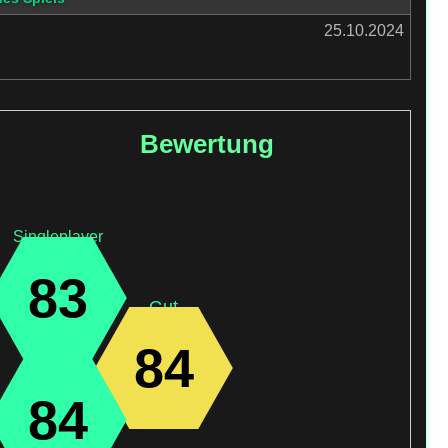
25.10.2024
Bewertung
Singleplayer
83
Gut
84
84