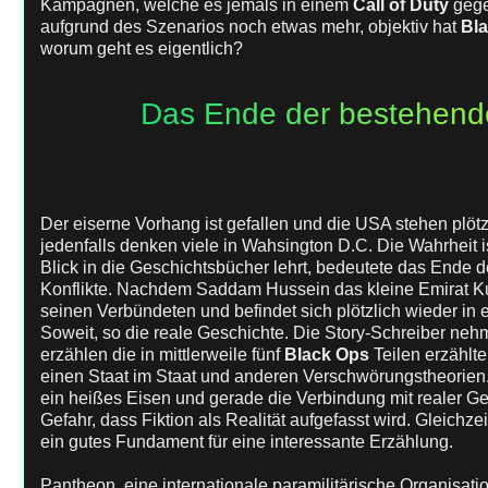
Kampagnen, welche es jemals in einem
Call of Duty
gege
aufgrund des Szenarios noch etwas mehr, objektiv hat
Bla
worum geht es eigentlich?
Das Ende der bestehend
Der eiserne Vorhang ist gefallen und die USA stehen plötz
jedenfalls denken viele in Wahsington D.C. Die Wahrheit i
Blick in die Geschichtsbücher lehrt, bedeutete das Ende 
Konflikte. Nachdem Saddam Hussein das kleine Emirat Kuwa
seinen Verbündeten und befindet sich plötzlich wieder in e
Soweit, so die reale Geschichte. Die Story-Schreiber neh
erzählen die in mittlerweile fünf
Black Ops
Teilen erzählt
einen Staat im Staat und anderen Verschwörungstheorien. 
ein heißes Eisen und gerade die Verbindung mit realer Ge
Gefahr, dass Fiktion als Realität aufgefasst wird. Gleichze
ein gutes Fundament für eine interessante Erzählung.
Pantheon, eine internationale paramilitärische Organisati