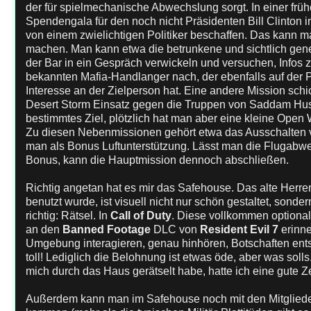
der für spielmechanische Abwechslung sorgt. In einer fr
Spendengala für den noch nicht Präsidenten Bill Clinton in
von einem zwielichtigen Politiker beschaffen. Das kann ma
machen. Man kann etwa die betrunkene und sichtlich gene
der Bar in ein Gespräch verwickeln und versuchen, Infos z
bekannten Mafia-Handlanger nach, der ebenfalls auf der Pa
Interesse an der Zielperson hat. Eine andere Mission schi
Desert Storm Einsatz gegen die Truppen von Saddam Hussei
bestimmtes Ziel, plötzlich hat man aber eine kleine Open
Zu diesen Nebenmissionen gehört etwa das Ausschalten v
man als Bonus Luftunterstützung. Lässt man die Flugabw
Bonus, kann die Hauptmission dennoch abschließen.
Richtig angetan hat es mir das Safehouse. Das alte Her
benutzt wurde, ist visuell nicht nur schön gestaltet, sonder
richtig: Rätsel. In
Call of Duty
. Diese vollkommen optional
an den
Banned Footage
DLC von
Resident Evil 7
erinne
Umgebung interagieren, genau hinhören, Botschaften entsc
toll! Lediglich die Belohnung ist etwas öde, aber was solls.
mich durch das Haus gerätselt habe, hatte ich eine gute Ze
Außerdem kann man im Safehouse noch mit den Mitglied