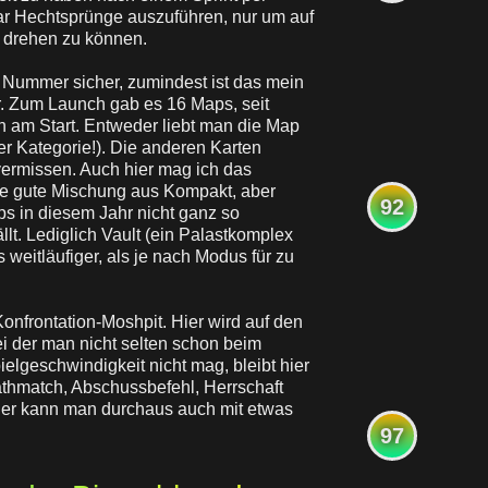
ar Hechtsprünge auszuführen, nur um auf
n drehen zu können.
 Nummer sicher, zumindest ist das mein
r. Zum Launch gab es 16 Maps, seit
n am Start. Entweder liebt man die Map
er Kategorie!). Die anderen Karten
ermissen. Auch hier mag ich das
ne gute Mischung aus Kompakt, aber
92
aps in diesem Jahr nicht ganz so
llt. Lediglich Vault (ein Palastkomplex
weitläufiger, als je nach Modus für zu
Konfrontation-Moshpit. Hier wird auf den
i der man nicht selten schon beim
elgeschwindigkeit nicht mag, bleibt hier
thmatch, Abschussbefehl, Herrschaft
 hier kann man durchaus auch mit etwas
97