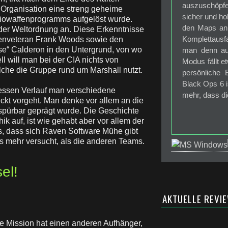
auszuschöpf
 Organisation eine streng geheime
sicher und ho
Biowaffenprogramms aufgelöst wurde.
den Maps an 
 der Weltordnung an. Diese Erkenntnisse
Komplettausf
ienveteran Frank Woods sowie den
se“ Calderon in den Untergrund, von wo
man denn auf
l will man bei der CIA nichts von
Modus fällt e
che die Gruppe rund um Marshall nutzt.
persönliche
Black Ops 6 i
dessen Verlauf man verschiedene
mehr, dass di
eckt vorgeht. Man denke vor allem an die
spürbar geprägt wurde. Die Geschichte
k auf, ist wie gehabt aber vor allem der
s, dass sich Raven Software Mühe gibt
us mehr versucht, als die anderen Teams.
el!
AKTUELLE REVI
ede Mission hat einen anderen Aufhänger,