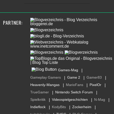
PARTNER:
Games-Mag
|
Gameplay Gamers
Game 2
Gamer83
|
|
|
Heavenly-Mangas
MarioFans
PixelOr
|
|
|
TrueGamer
Nintendo Switch Forum
|
|
Spielkritik
Videospielgeschichten
N-Mag
|
|
|
Indieflock
KodyBits
Zockerheim
|
|
|