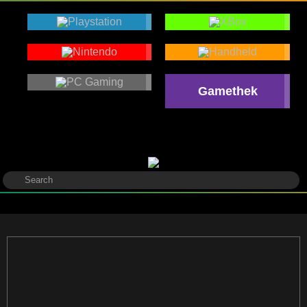
Gamethek