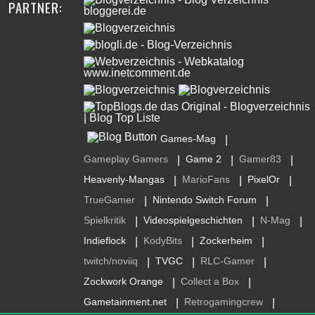
PARTNER:
Games-Mag
|
Gameplay Gamers
Game 2
Gamer83
|
|
|
Heavenly-Mangas
MarioFans
PixelOr
|
|
|
TrueGamer
Nintendo Switch Forum
|
|
Spielkritik
Videospielgeschichten
N-Mag
|
|
|
Indieflock
KodyBits
Zockerheim
|
|
|
twitch/noviiq
TVGC
RLC-Gamer
|
|
|
Zockwork Orange
Collect a Box
|
|
Gametainment.net
Retrogamingcrew
|
|