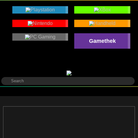
Gamethek