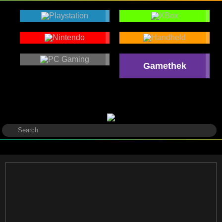
Gamethek