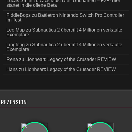
Lucas Smith
zu
Orcs Must Die!: Unchained – F2P-Titel
startet in die offene Beta
FiddleBops
zu
Battletron Nintendo Switch Pro Controller
im Test
Leo Map
zu
Subnautica 2 übertrifft 4 Millionen verkaufte
Exemplare
Lingfeng
zu
Subnautica 2 übertrifft 4 Millionen verkaufte
Exemplare
Rena
zu
Lionheart: Legacy of the Crusader REVIEW
Hans
zu
Lionheart: Legacy of the Crusader REVIEW
REZENSION