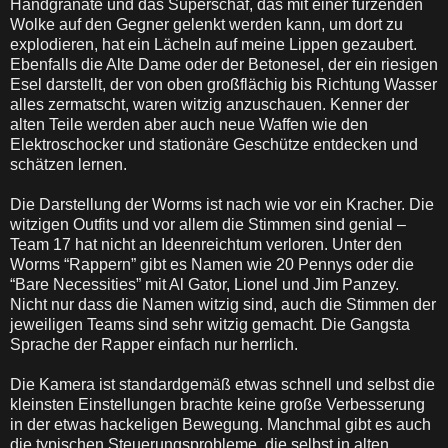
Handgranate und das Superschaf, das mit einer furzenden
Wolke auf den Gegner gelenkt werden kann, um dort zu
explodieren, hat ein Lächeln auf meine Lippen gezaubert.
Ebenfalls die Alte Dame oder der Betonesel, der ein riesigen
Esel darstellt, der von oben großflächig bis Richtung Wasser
alles zermatscht, waren witzig anzuschauen. Kenner der
alten Teile werden aber auch neue Waffen wie den
Elektroschocker und stationäre Geschütze entdecken und
schätzen lernen.
Die Darstellung der Worms ist nach wie vor ein Kracher. Die
witzigen Outfits und vor allem die Stimmen sind genial –
Team 17 hat nicht an Ideenreichtum verloren. Unter den
Worms “Rappern” gibt es Namen wie 20 Pennys oder die
“Bare Necessities” mit Al Gator, Lionel und Jim Panzey.
Nicht nur dass die Namen witzig sind, auch die Stimmen der
jeweiligen Teams sind sehr witzig gemacht. Die Gangsta
Sprache der Rapper einfach nur herrlich.
Die Kamera ist standardgemäß etwas schnell und selbst die
kleinsten Einstellungen brachte keine große Verbesserung
in der etwas hackeligen Bewegung. Manchmal gibt es auch
die typischen Steuerungsprobleme, die selbst in alten