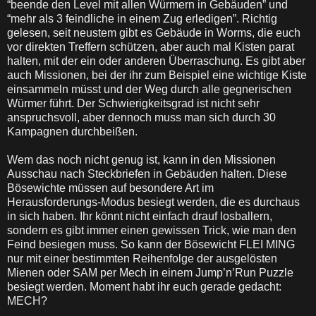
“beende den Level mit allen Würmern in Gebäuden” und
“mehr als 3 feindliche in einem Zug erledigen”. Richtig
gelesen, seit neustem gibt es Gebäude in Worms, die euch
vor direkten Treffern schützen, aber auch mal Kisten parat
halten, mit der ein oder anderen Überraschung. Es gibt aber
auch Missionen, bei der ihr zum Beispiel eine wichtige Kiste
einsammeln müsst und der Weg durch alle gegnerischen
Würmer führt. Der Schwierigkeitsgrad ist nicht sehr
anspruchsvoll, aber dennoch muss man sich durch 30
Kampagnen durchbeißen.
Wem das noch nicht genug ist, kann in den Missionen
Ausschau nach Steckbriefen in Gebäuden halten. Diese
Bösewichte müssen auf besondere Art im
Herausforderungs-Modus besiegt werden, die es durchaus
in sich haben. Ihr könnt nicht einfach drauf losballern,
sondern es gibt immer einen gewissen Trick, wie man den
Feind besiegen muss. So kann der Bösewicht FLEI MING
nur mit einer bestimmten Reihenfolge der ausgelösten
Mienen oder SAM per Mech in einem Jump’n’Run Puzzle
besiegt werden. Moment habt ihr euch gerade gedacht:
MECH?