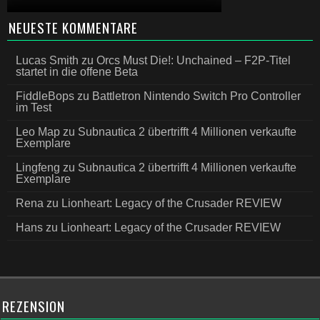
NEUESTE KOMMENTARE
Lucas Smith
zu
Orcs Must Die!: Unchained – F2P-Titel
startet in die offene Beta
FiddleBops
zu
Battletron Nintendo Switch Pro Controller
im Test
Leo Map
zu
Subnautica 2 übertrifft 4 Millionen verkaufte
Exemplare
Lingfeng
zu
Subnautica 2 übertrifft 4 Millionen verkaufte
Exemplare
Rena
zu
Lionheart: Legacy of the Crusader REVIEW
Hans
zu
Lionheart: Legacy of the Crusader REVIEW
REZENSION