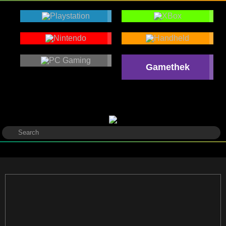
Gamethek