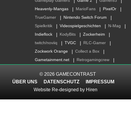
Gameplay Gamers
Game 2
Gamer83
|
|
|
Heavenly-Mangas
MarioFans
PixelOr
|
|
|
TrueGamer
Nintendo Switch Forum
|
|
Spielkritik
Videospielgeschichten
N-Mag
|
|
|
Indieflock
KodyBits
Zockerheim
|
|
|
twitch/noviiq
TVGC
RLC-Gamer
|
|
|
Zockwork Orange
Collect a Box
|
|
Gametainment.net
Retrogamingcrew
|
|
© 2026
GAMECONTRAST
ÜBER UNS
DATENSCHUTZ
IMPRESSUM
Website Re-designed by
Hiren