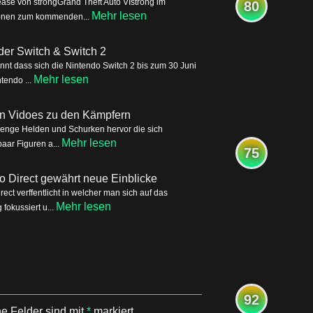
ease von strongGrand Theft Auto VIstrong im
80
Mehr lesen
tionen zum kommenden...
der Switch & Switch 2
nnt dass sich die Nintendo Switch 2 bis zum 30 Juni
Mehr lesen
tendo ...
ren Vidoes zu den Kämpfern
Menge Helden und Schurken hervor die sich
Mehr lesen
aar Figuren a...
75
o Direct gewährt neue Einblicke
ct verffentlicht in welcher man sich auf das
Mehr lesen
okussiert u...
92
he Felder sind mit
*
markiert