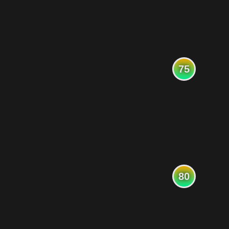
75
80