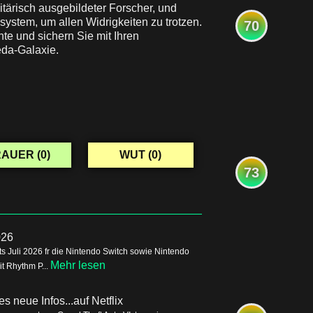
itärisch ausgebildeter Forscher, und
ystem, um allen Widrigkeiten zu trotzen.
70
te und sichern Sie mit Ihren
eda-Galaxie.
AUER (
0
)
WUT (
0
)
73
026
s Juli 2026 fr die Nintendo Switch sowie Nintendo
Mehr lesen
it Rhythm P...
s neue Infos...auf Netflix