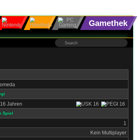
Gamethek
dromeda
egi
16 Jahren
 Spiel
1
Kein Multiplayer