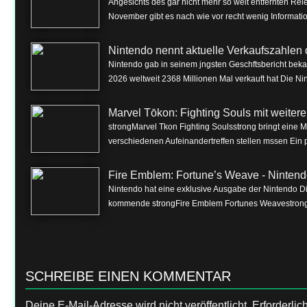
Angesichts des gar nicht mehr so weit entfernten Rel
November gibt es nach wie vor recht wenig Informa
Nintendo nennt aktuelle Verkaufszahlen 
Nintendo gab in seinem jngsten Geschftsbericht beka
2026 weltweit 2368 Millionen Mal verkauft hat Die Nin
Marvel Tōkon: Fighting Souls mit weite
strongMarvel Tkon Fighting Soulsstrong bringt eine 
verschiedenen Aufeinandertreffen stellen mssen Ein p
Fire Emblem: Fortune’s Weave - Nintend
Nintendo hat eine exklusive Ausgabe der Nintendo Dire
kommende strongFire Emblem Fortunes Weavestrong f
SCHREIBE EINEN KOMMENTAR
Deine E-Mail-Adresse wird nicht veröffentlicht.
Erforderlic