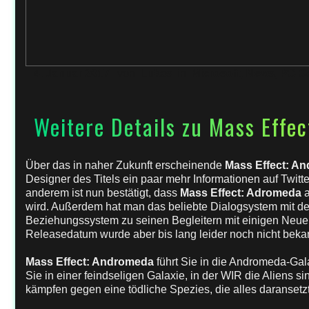
4. Januar 2017
von
Lukas
in
Microsoft
,
News
,
PC G
Weitere Details zu Mass Effe
Über das in naher Zukunft erscheinende
Mass Effect: A
Designer des Titels ein paar mehr Informationen auf Twitt
anderem ist nun bestätigt, dass
Mass Effect: Adromeda
wird. Außerdem hat man das beliebte Dialogsystem mit d
Beziehungssystem zu seinen Begleitern mit einigen Neu
Releasedatum wurde aber bis lang leider noch nicht bek
Mass Effect: Andromeda
führt Sie in die Andromeda-Gal
Sie in einer feindseligen Galaxie, in der WIR die Aliens 
kämpfen gegen eine tödliche Spezies, die alles daransetzt