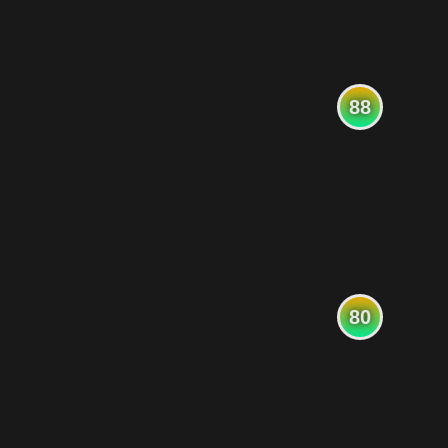
88
80