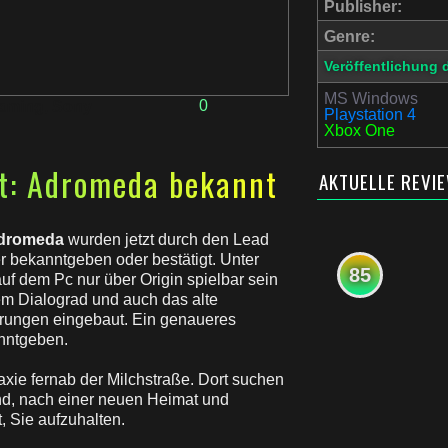
Publisher:
Genre:
Veröffentlichung 
MS Windows
0
aming
,
Sony
Playstation 4
Xbox One
ct: Adromeda bekannt
AKTUELLE REVI
ndromeda
wurden jetzt durch den Lead
er bekanntgeben oder bestätigt. Unter
85
auf dem Pc nur über Origin spielbar sein
em Dialograd und auch das alte
erungen eingebaut. Ein genaueres
anntgeben.
axie fernab der Milchstraße. Dort suchen
sind, nach einer neuen Heimat und
, Sie aufzuhalten.