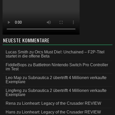
NEUESTE KOMMENTARE
Lucas Smith
zu
Orcs Must Die!: Unchained – F2P-Titel
startet in die offene Beta
FiddleBops
zu
Battletron Nintendo Switch Pro Controller
im Test
Leo Map
zu
Subnautica 2 übertrifft 4 Millionen verkaufte
Exemplare
Lingfeng
zu
Subnautica 2 übertrifft 4 Millionen verkaufte
Exemplare
Rena
zu
Lionheart: Legacy of the Crusader REVIEW
Hans
zu
Lionheart: Legacy of the Crusader REVIEW