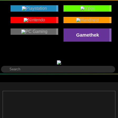
Gamethek