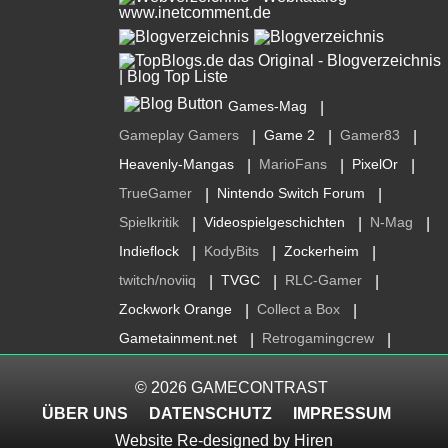
Games-Mag
|
Gameplay Gamers
Game 2
Gamer83
|
|
|
Heavenly-Mangas
MarioFans
PixelOr
|
|
|
TrueGamer
Nintendo Switch Forum
|
|
Spielkritik
Videospielgeschichten
N-Mag
|
|
|
Indieflock
KodyBits
Zockerheim
|
|
|
twitch/noviiq
TVGC
RLC-Gamer
|
|
|
Zockwork Orange
Collect a Box
|
|
Gametainment.net
Retrogamingcrew
|
|
© 2026
GAMECONTRAST
ÜBER UNS
DATENSCHUTZ
IMPRESSUM
Website Re-designed by
Hiren