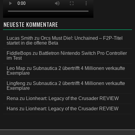
NEUESTE KOMMENTARE
Lucas Smith
zu
Orcs Must Die!: Unchained – F2P-Titel
startet in die offene Beta
FiddleBops
zu
Battletron Nintendo Switch Pro Controller
im Test
Leo Map
zu
Subnautica 2 übertrifft 4 Millionen verkaufte
Exemplare
Lingfeng
zu
Subnautica 2 übertrifft 4 Millionen verkaufte
Exemplare
Rena
zu
Lionheart: Legacy of the Crusader REVIEW
Hans
zu
Lionheart: Legacy of the Crusader REVIEW