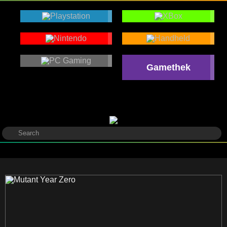
Gamethek