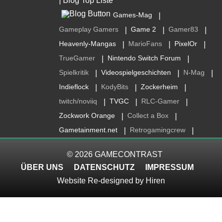
Games-Mag
|
Gameplay Gamers
Game 2
Gamer83
|
|
|
Heavenly-Mangas
MarioFans
PixelOr
|
|
|
TrueGamer
Nintendo Switch Forum
|
|
Spielkritik
Videospielgeschichten
N-Mag
|
|
|
Indieflock
KodyBits
Zockerheim
|
|
|
twitch/noviiq
TVGC
RLC-Gamer
|
|
|
Zockwork Orange
Collect a Box
|
|
Gametainment.net
Retrogamingcrew
|
|
© 2026
GAMECONTRAST
ÜBER UNS
DATENSCHUTZ
IMPRESSUM
Website Re-designed by
Hiren