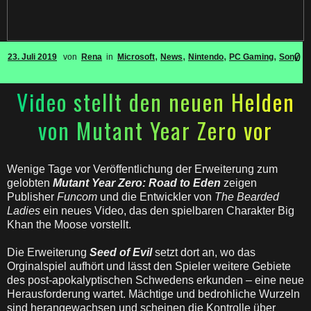
,
,
,
,
0
23. Juli 2019
von
Rena
in
Microsoft
News
Nintendo
PC Gaming
Sony
Video stellt den neuen Helden
von Mutant Year Zero vor
Wenige Tage vor Veröffentlichung der Erweiterung zum
gelobten
Mutant Year Zero: Road to Eden
zeigen
Publisher
Funcom
und die Entwickler von
The Bearded
Ladies
ein neues Video, das den spielbaren Charakter Big
Khan the Moose vorstellt.
Die Erweiterung
Seed of Evil
setzt dort an, wo das
Orginalspiel aufhört und lässt den Spieler weitere Gebiete
des post-apokalyptischen Schwedens erkunden – eine neue
Herausforderung wartet. Mächtige und bedrohliche Wurzeln
sind herangewachsen und scheinen die Kontrolle über