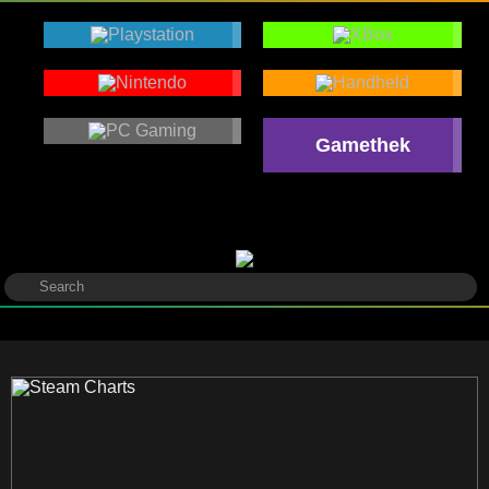
Gamethek