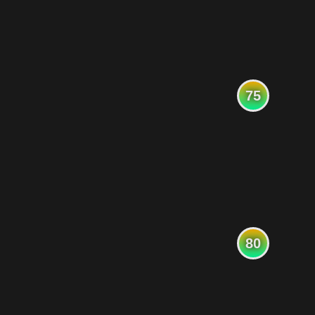
75
80