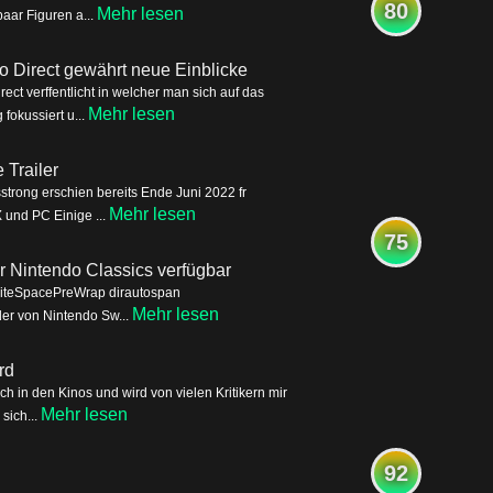
80
Mehr lesen
aar Figuren a...
o Direct gewährt neue Einblicke
ct verffentlicht in welcher man sich auf das
Mehr lesen
okussiert u...
Trailer
trong erschien bereits Ende Juni 2022 fr
Mehr lesen
 und PC Einige ...
75
für Nintendo Classics verfügbar
WhiteSpacePreWrap dirautospan
Mehr lesen
eder von Nintendo Sw...
rd
 in den Kinos und wird von vielen Kritikern mir
Mehr lesen
sich...
92