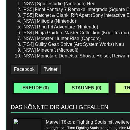
[NSW] Spielestudio (Nintendo) Neu
[PS5] Final Fantasy 7 Remake Intergrade (Square E
[PS5] Ratchet & Clank: Rift Apart (Sony Interactive 
[NSW] Miitopia (Nintendo)
[NSW] Ring Fit Adventure (Nintendo)
[PS4] Ninja Gaiden: Master Collection (Koei Tecmo
[NSW] Monster Hunter Rise (Capcom)
[PS4] Guilty Gear: Strive (Arc System Works) Neu
[NSW] Minecraft (Microsoft)
[NSW] Momotaro Dentetsu: Showa, Heisei, Reiwa m
Facebook
Twitter
FREUDE (
0
)
STAUNEN (
0
)
TR
DAS KÖNNTE DIR AUCH GEFALLEN
Marvel Tōkon: Fighting Souls mit weite
strongMarvel Tkon Fighting Soulsstrong bringt eine 