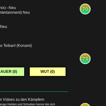
nix) –Neu
70
Entertainment) Neu
) Neu
o Teiban! (Konami)
73
AUER (
0
)
WUT (
0
)
ren Vidoes zu den Kämpfern
Menge Helden und Schurken hervor die sich