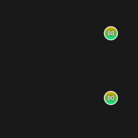
88
80