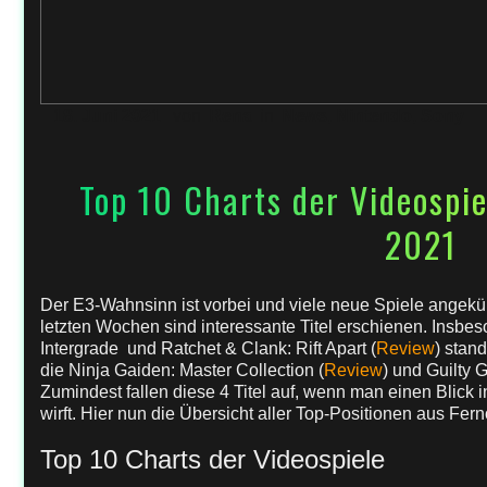
18. Juni 2021
von
Rena
in
News
,
Nintendo
,
Sony
Top 10 Charts der Videospi
2021
Der E3-Wahnsinn ist vorbei und viele neue Spiele angekün
letzten Wochen sind interessante Titel erschienen. Insb
Intergrade und Ratchet & Clank: Rift Apart (
Review
) stan
die Ninja Gaiden: Master Collection (
Review
) und Guilty 
Zumindest fallen diese 4 Titel auf, wenn man einen Blick 
wirft. Hier nun die Übersicht aller Top-Positionen aus Fern
Top 10 Charts der Videospiele