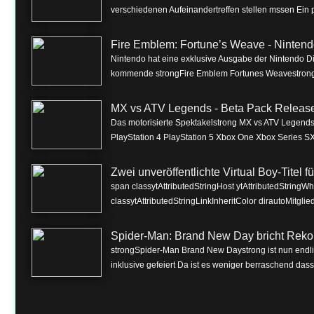
verschiedenen Aufeinandertreffen stellen mssen Ein p
Fire Emblem: Fortune’s Weave - Nintend
Nintendo hat eine exklusive Ausgabe der Nintendo Dire
kommende strongFire Emblem Fortunes Weavestrong f
MX vs ATV Legends - Beta Pack Release 
Das motorisierte Spektakelstrong MX vs ATV Legendss
PlayStation 4 PlayStation 5 Xbox One Xbox Series SX
Zwei unveröffentlichte Virtual Boy-Titel 
span classytAttributedStringHost ytAttributedString
classytAttributedStringLinkInheritColor dirautoMitgli
Spider-Man: Brand New Day bricht Reko
strongSpider-Man Brand New Daystrong ist nun endlich
inklusive gefeiert Da ist es weniger berraschend dass 