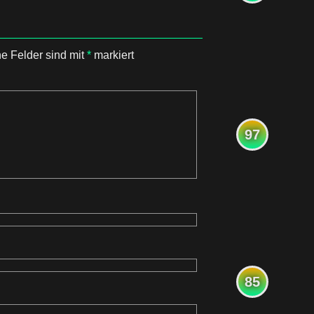
he Felder sind mit
*
markiert
97
85