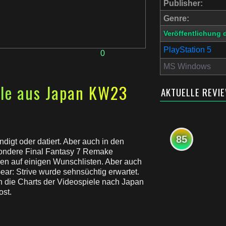
Publisher:
Genre:
Veröffentlichung 
PlayStation 5
0
MS Windows
ele aus Japan KW23
AKTUELLE REVI
85
digt oder datiert. Aber auch in den
esondere Final Fantasy 7 Remake
den auf einigen Wunschlisten. Aber auch
Gear: Strive wurde sehnsüchtig erwartet.
in die Charts der Videospiele nach Japan
ost.