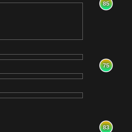
85
75
83