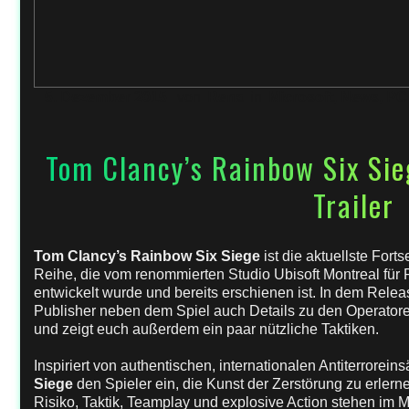
5. Dezember 2015
von
Rena
in
Microsoft
,
News
,
PC
Tom Clancy’s Rainbow Six Sie
Trailer
Tom Clancy’s Rainbow Six Siege
ist die aktuellste Fort
Reihe, die vom renommierten Studio Ubisoft Montreal für
entwickelt wurde und bereits erschienen ist. In dem Releas
Publisher neben dem Spiel auch Details zu den Operator
und zeigt euch außerdem ein paar nützliche Taktiken.
Inspiriert von authentischen, internationalen Antiterrorein
Siege
den Spieler ein, die Kunst der Zerstörung zu erler
Risiko, Taktik, Teamplay und explosive Action stehen im M