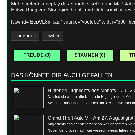
Mehrspieler-Gameplay des Shooters setzt neue Maßstäbe,
Entwicklung von Strategien betrifft und steht somit in best
[vsw id=“EopVL8nTcag“ source=“youtube“ width=“690″ hei
Facebook
Twitter
FREUDE (
0
)
STAUNEN (
0
)
TR
DAS KÖNNTE DIR AUCH GEFALLEN
Nintendo Highlights des Monats – Juli 2
Da sind sie wieder die Nintendo Highlights des Monat
Switch 2 Dabei handelt es sich um 3 exklusive Titel m
Grand Theft Auto VI - Am 27. August gibt e
Angesichts des gar nicht mehr so weit entfernten Rel
November gibt es nach wie vor recht wenig Informa