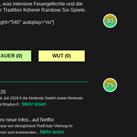
 was intensive Feuergefechte und die
er Tradition früherer Rainbow Six-Spiele.
80
ght=“540″ autoplay=“no“]
AUER (
0
)
WUT (
0
)
75
026
s Juli 2026 fr die Nintendo Switch sowie Nintendo
Mehr lesen
it Rhythm P...
s neue Infos...auf Netflix
ease von strongGrand Theft Auto VIstrong im
Mehr lesen
tionen zum kommenden...