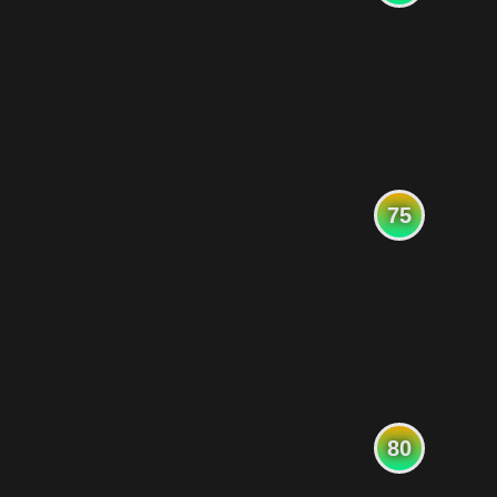
75
80