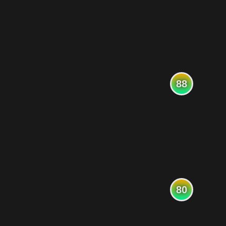
88
80