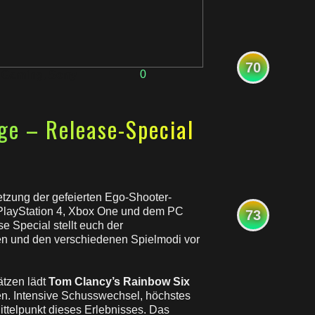
70
0
 Gaming
,
Sony
ge – Release-Special
setzung der gefeierten Ego-Shooter-
 PlayStation 4, Xbox One und dem PC
73
e Special stellt euch der
en und den verschiedenen Spielmodi vor
sätzen lädt
Tom Clancy’s Rainbow Six
nen. Intensive Schusswechsel, höchstes
ittelpunkt dieses Erlebnisses. Das