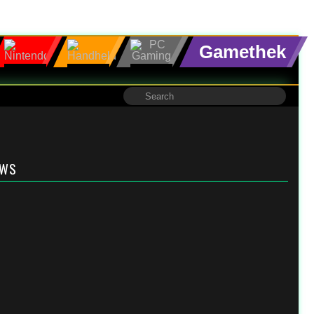
Gamethek
EWS