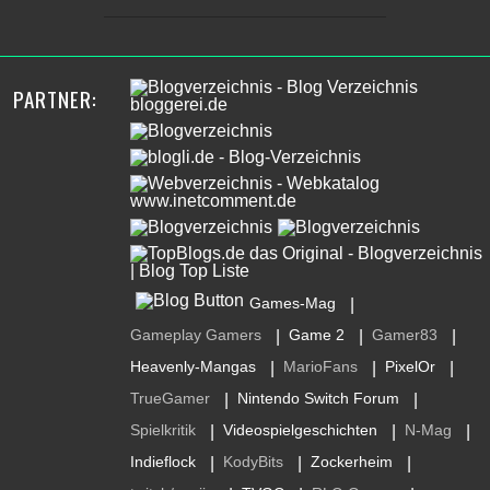
PARTNER:
Games-Mag
|
Gameplay Gamers
Game 2
Gamer83
|
|
|
Heavenly-Mangas
MarioFans
PixelOr
|
|
|
TrueGamer
Nintendo Switch Forum
|
|
Spielkritik
Videospielgeschichten
N-Mag
|
|
|
Indieflock
KodyBits
Zockerheim
|
|
|