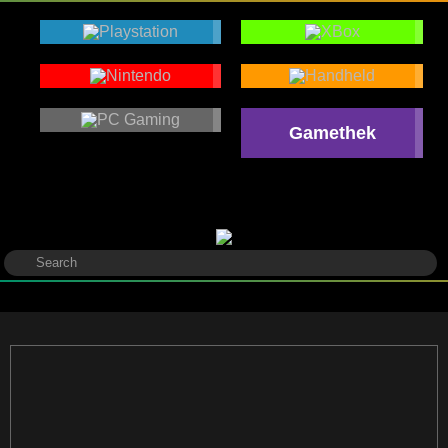
Gamethek