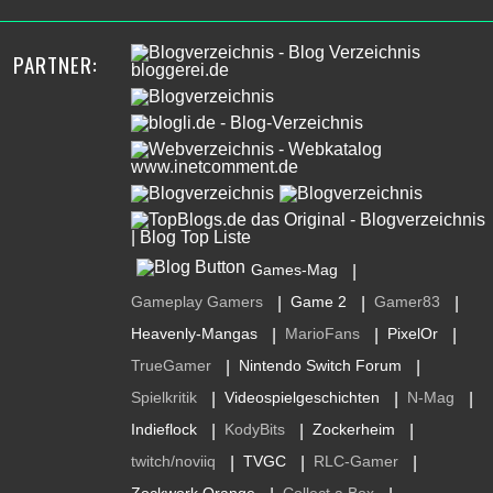
PARTNER:
Games-Mag
|
Gameplay Gamers
Game 2
Gamer83
|
|
|
Heavenly-Mangas
MarioFans
PixelOr
|
|
|
TrueGamer
Nintendo Switch Forum
|
|
Spielkritik
Videospielgeschichten
N-Mag
|
|
|
Indieflock
KodyBits
Zockerheim
|
|
|
twitch/noviiq
TVGC
RLC-Gamer
|
|
|