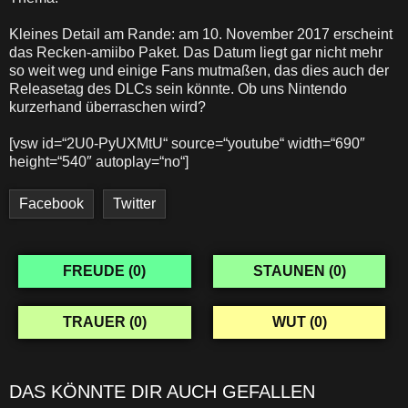
Kleines Detail am Rande: am 10. November 2017 erscheint
das Recken-amiibo Paket. Das Datum liegt gar nicht mehr
so weit weg und einige Fans mutmaßen, das dies auch der
Releasetag des DLCs sein könnte. Ob uns Nintendo
kurzerhand überraschen wird?
[vsw id=“2U0-PyUXMtU“ source=“youtube“ width=“690″
height=“540″ autoplay=“no“]
Facebook
Twitter
FREUDE (
0
)
STAUNEN (
0
)
TRAUER (
0
)
WUT (
0
)
DAS KÖNNTE DIR AUCH GEFALLEN