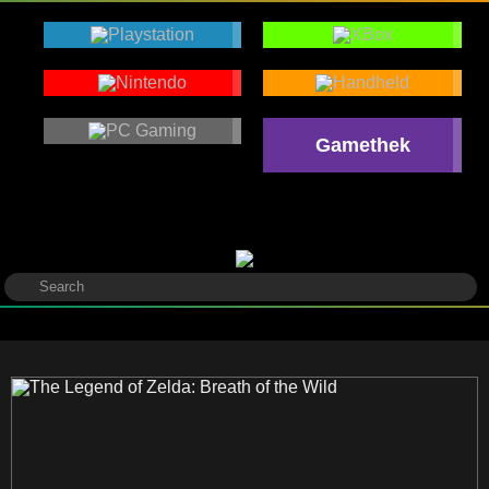
Gamethek