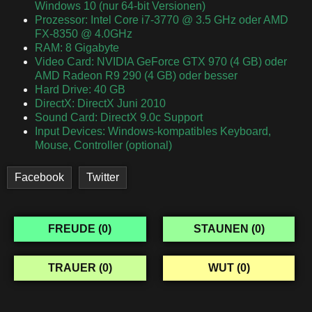
Windows 10 (nur 64-bit Versionen)
Prozessor: Intel Core i7-3770 @ 3.5 GHz oder AMD
FX-8350 @ 4.0GHz
RAM: 8 Gigabyte
Video Card: NVIDIA GeForce GTX 970 (4 GB) oder
AMD Radeon R9 290 (4 GB) oder besser
Hard Drive: 40 GB
DirectX: DirectX Juni 2010
Sound Card: DirectX 9.0c Support
Input Devices: Windows-kompatibles Keyboard,
Mouse, Controller (optional)
Facebook
Twitter
FREUDE (
0
)
STAUNEN (
0
)
TRAUER (
0
)
WUT (
0
)