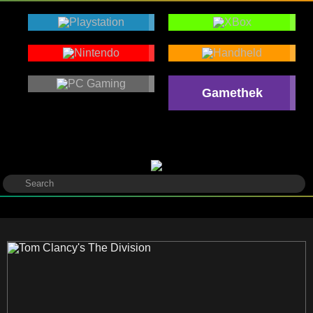
Gamethek