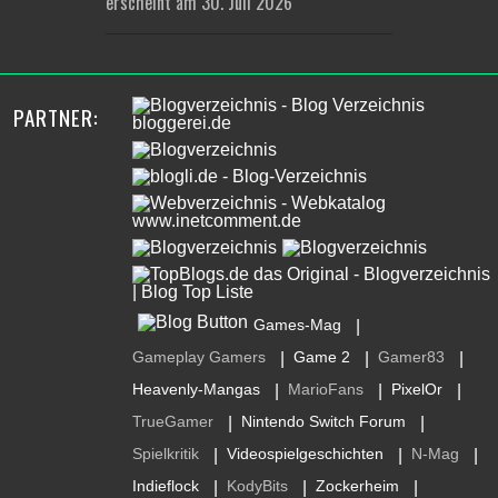
erscheint am 30. Juli 2026
PARTNER:
Games-Mag
|
Gameplay Gamers
Game 2
Gamer83
|
|
|
Heavenly-Mangas
MarioFans
PixelOr
|
|
|
TrueGamer
Nintendo Switch Forum
|
|
Spielkritik
Videospielgeschichten
N-Mag
|
|
|
Indieflock
KodyBits
Zockerheim
|
|
|