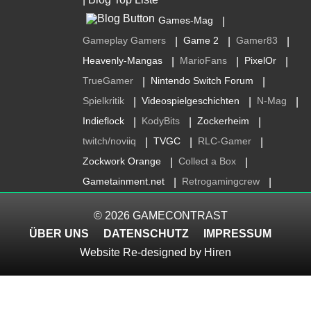
Games-Mag
|
Gameplay Gamers
Game 2
Gamer83
|
|
|
Heavenly-Mangas
MarioFans
PixelOr
|
|
|
TrueGamer
Nintendo Switch Forum
|
|
Spielkritik
Videospielgeschichten
N-Mag
|
|
|
Indieflock
KodyBits
Zockerheim
|
|
|
twitch/noviiq
TVGC
RLC-Gamer
|
|
|
Zockwork Orange
Collect a Box
|
|
Gametainment.net
Retrogamingcrew
|
|
© 2026
GAMECONTRAST
ÜBER UNS
DATENSCHUTZ
IMPRESSUM
Website Re-designed by
Hiren