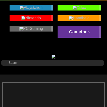
Gamethek