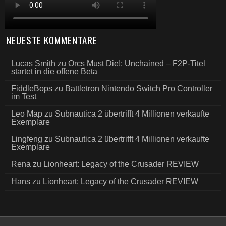
NEUESTE KOMMENTARE
Lucas Smith
zu
Orcs Must Die!: Unchained – F2P-Titel
startet in die offene Beta
FiddleBops
zu
Battletron Nintendo Switch Pro Controller
im Test
Leo Map
zu
Subnautica 2 übertrifft 4 Millionen verkaufte
Exemplare
Lingfeng
zu
Subnautica 2 übertrifft 4 Millionen verkaufte
Exemplare
Rena
zu
Lionheart: Legacy of the Crusader REVIEW
Hans
zu
Lionheart: Legacy of the Crusader REVIEW