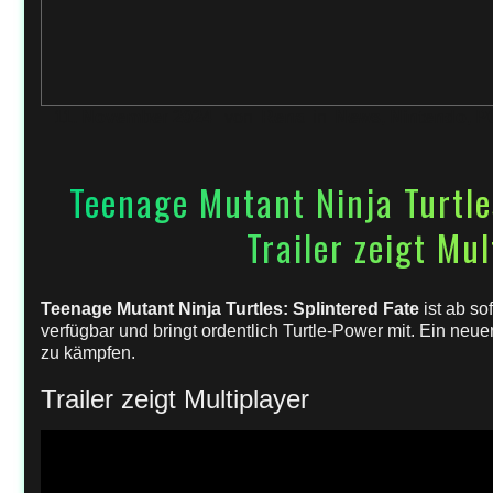
11. November 2024
von
Rena
in
News
,
Nintendo
,
P
Teenage Mutant Ninja Turtle
Trailer zeigt Mul
Teenage Mutant Ninja Turtles: Splintered Fate
ist ab so
verfügbar und bringt ordentlich Turtle-Power mit. Ein neuer 
zu kämpfen.
Trailer zeigt Multiplayer