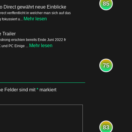
85
o Direct gewährt neue Einblicke
ct verffentlicht in welcher man sich auf das
Mehr lesen
okussiert u...
Trailer
trong erschien bereits Ende Juni 2022 fr
Mehr lesen
 und PC Einige ...
75
he Felder sind mit
*
markiert
83