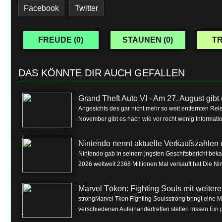
Facebook
Twitter
FREUDE (
0
)
STAUNEN (
0
)
TR
DAS KÖNNTE DIR AUCH GEFALLEN
Grand Theft Auto VI - Am 27. August gibt e
Angesichts des gar nicht mehr so weit entfernten Rel
November gibt es nach wie vor recht wenig Informa
Nintendo nennt aktuelle Verkaufszahlen 
Nintendo gab in seinem jngsten Geschftsbericht beka
2026 weltweit 2368 Millionen Mal verkauft hat Die Nin
Marvel Tōkon: Fighting Souls mit weite
strongMarvel Tkon Fighting Soulsstrong bringt eine 
verschiedenen Aufeinandertreffen stellen mssen Ein p