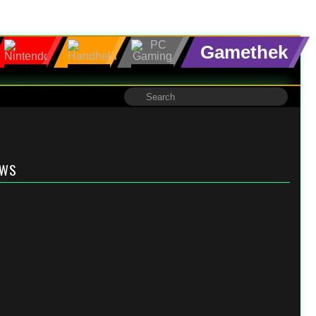
Gamethek
EWS