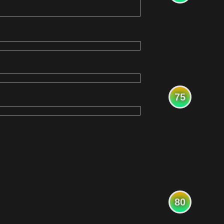
75
80