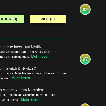
92
AUER (
0
)
WUT (
0
)
s neue Infos...auf Netflix
ease von strongGrand Theft Auto VIstrong im
Mehr lesen
tionen zum kommenden...
97
der Switch & Switch 2
nnt dass sich die Nintendo Switch 2 bis zum 30 Juni
Mehr lesen
tendo ...
ren Vidoes zu den Kämpfern
Menge Helden und Schurken hervor die sich
Mehr lesen
aar Figuren a...