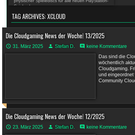
physischer Spielediscs für alle neuen PlayStation-
Spiele ab
TAG ARCHIVES:
XCLOUD
Die Cloudgaming News der Woche! 13/2025
31. März 2025
Stefan D.
keine Kommentare
Das sind die Cl
wöchentlich akt
Cloudgaming. Fri
und eingeordnet
Community Cloudp
Die Cloudgaming News der Woche! 12/2025
23. März 2025
Stefan D.
keine Kommentare