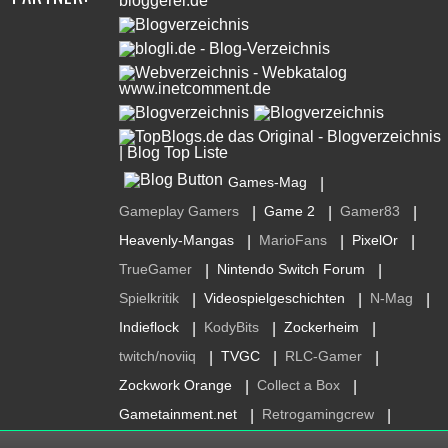
Games-Mag
|
Gameplay Gamers
Game 2
Gamer83
|
|
|
Heavenly-Mangas
MarioFans
PixelOr
|
|
|
TrueGamer
Nintendo Switch Forum
|
|
Spielkritik
Videospielgeschichten
N-Mag
|
|
|
Indieflock
KodyBits
Zockerheim
|
|
|
twitch/noviiq
TVGC
RLC-Gamer
|
|
|
Zockwork Orange
Collect a Box
|
|
Gametainment.net
Retrogamingcrew
|
|