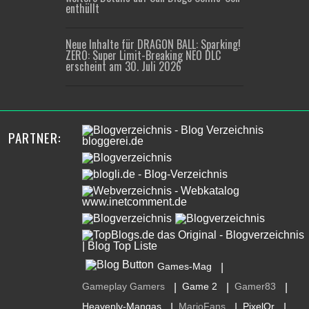
enthüllt
Neue Inhalte für DRAGON BALL: Sparking!
ZERO: Super Limit-Breaking NEO DLC
erscheint am 30. Juli 2026
PARTNER:
Games-Mag
|
Gameplay Gamers
Game 2
Gamer83
|
|
|
Heavenly-Mangas
MarioFans
PixelOr
|
|
|