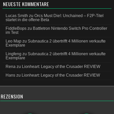
NEUESTE KOMMENTARE
Lucas Smith
zu
Orcs Must Die!: Unchained – F2P-Titel
startet in die offene Beta
FiddleBops
zu
Battletron Nintendo Switch Pro Controller
im Test
Leo Map
zu
Subnautica 2 übertrifft 4 Millionen verkaufte
Exemplare
Lingfeng
zu
Subnautica 2 übertrifft 4 Millionen verkaufte
Exemplare
Rena
zu
Lionheart: Legacy of the Crusader REVIEW
Hans
zu
Lionheart: Legacy of the Crusader REVIEW
REZENSION