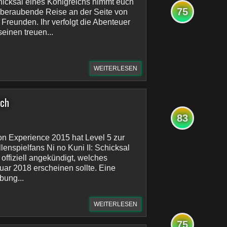
chicksal eines Königreichs nimmt euch
75
mberaubende Reise an der Seite von
Freunden. Ihr verfolgt die Abenteuer
einen treuen...
WEITERLESEN
ich
83
ion Experience 2015 hat Level 5 zur
lenspielfans Ni no Kuni II: Schicksal
offiziell angekündigt, welches
nuar 2018 erscheinen sollte. Eine
bung...
WEITERLESEN
75