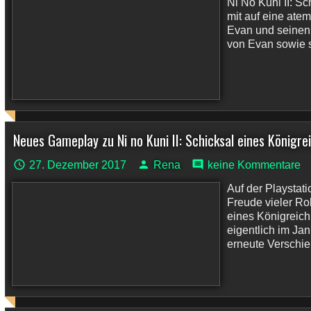
Ni No Kuni II: S
mit auf eine ate
Evan und seinen 
von Evan sowie s
Neues Gameplay zu Ni no Kuni II: Schicksal eines Königre
27. Dezember 2017
Rena
keine Kommentare
Auf der Playstat
Freude vieler Rol
eines Königreich 
eigentlich im Ja
erneute Verschie