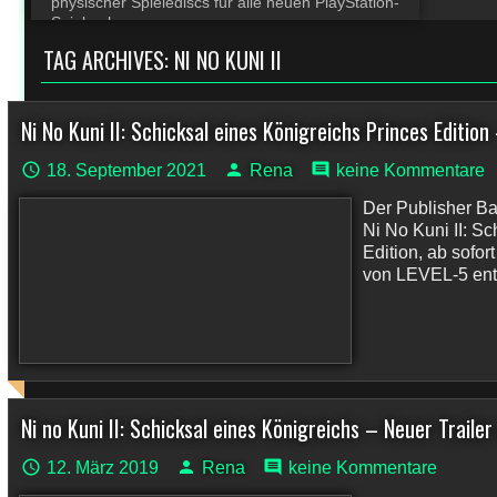
physischer Spielediscs für alle neuen PlayStation-
Spiele ab
TAG ARCHIVES:
NI NO KUNI II
Ni No Kuni II: Schicksal eines Königreichs Princes Editio
18. September 2021
Rena
keine Kommentare
Der Publisher Ba
Ni No Kuni II: S
Edition, ab sofort
von LEVEL-5 entw
Ni no Kuni II: Schicksal eines Königreichs – Neuer Traile
12. März 2019
Rena
keine Kommentare