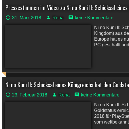
Pressestimmen im Video zu Ni no Kuni II: Schicksal eines
31. März 2018
Rena
keine Kommentare
Ni no Kuni II: S
Kingdom) aus d
Europe hat es nu
PC geschafft und 
Ni no Kuni II: Schicksal eines Königreichs hat den Goldst
23. Februar 2018
Rena
keine Kommentare
Ni no Kuni II: Sc
Goldstatus errei
2018 für PlaySta
vom weltbekannte