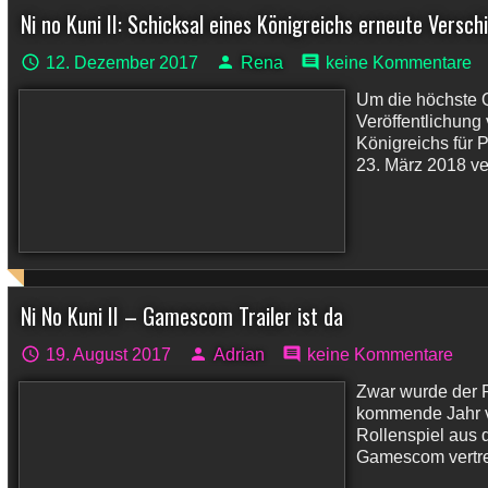
Ni no Kuni II: Schicksal eines Königreichs erneute Versc
12. Dezember 2017
Rena
keine Kommentare
Um die höchste Qu
Veröffentlichung 
Königreichs für 
23. März 2018 ver
Ni No Kuni II – Gamescom Trailer ist da
19. August 2017
Adrian
keine Kommentare
Zwar wurde der R
kommende Jahr v
Rollenspiel aus 
Gamescom vertret