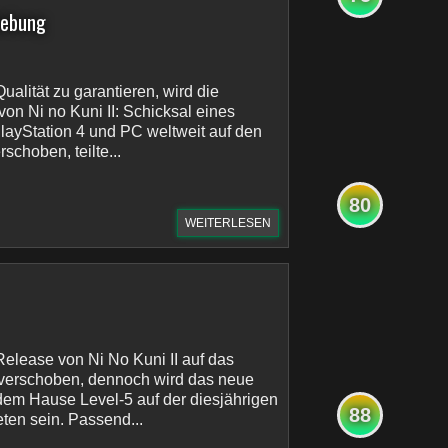
hiebung
alität zu garantieren, wird die
von Ni no Kuni II: Schicksal eines
PlayStation 4 und PC weltweit auf den
schoben, teilte...
80
WEITERLESEN
elease von Ni No Kuni II auf das
erschoben, dennoch wird das neue
dem Hause Level-5 auf der diesjährigen
88
en sein. Passend...