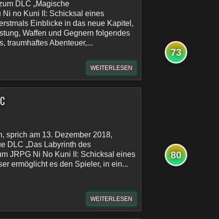
r zum DLC „Magische
Ni no Kuni II: Schicksal eines
erstmals Einblicke in das neue Kapitel,
stung, Waffen und Gegnern folgendes
s, traumhaftes Abenteuer,...
73
WEITERLESEN
LC
n, sprich am 13. Dezember 2018,
ue DLC „Das Labyrinth des
80
um JRPG Ni No Kuni II: Schicksal eines
er ermöglicht es den Spieler, in ein...
WEITERLESEN